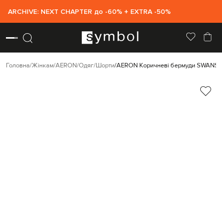
ARCHIVE: NEXT CHAPTER до -60% + EXTRA -50%
Головна
Жінкам
AERON
Одяг
Шорти
AERON Коричневі бермуди SWAN
S