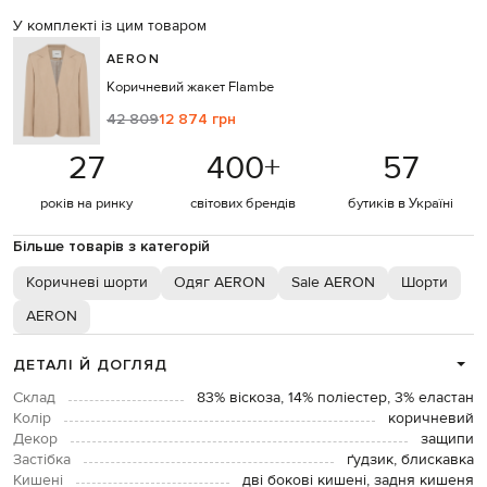
У комплекті із цим товаром
AERON
Коричневий жакет Flambe
42 809
12 874 грн
27
400
+
57
років на ринку
світових брендів
бутиків в Україні
Більше товарів з категорій
Коричневі шорти
Одяг AERON
Sale AERON
Шорти
AERON
ДЕТАЛІ Й ДОГЛЯД
Склад
83% віскоза, 14% поліестер, 3% еластан
Колір
коричневий
Декор
защипи
Застібка
ґудзик, блискавка
Кишені
дві бокові кишені, задня кишеня