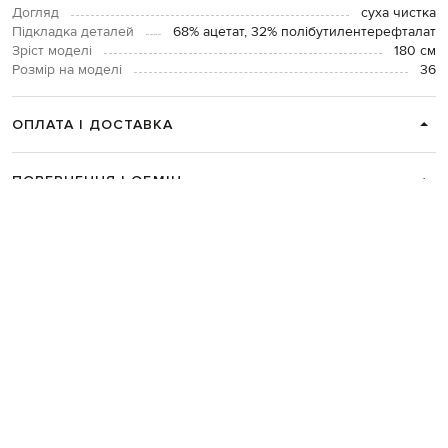
Догляд
суха чистка
Підкладка деталей
68% ацетат, 32% полібутилентерефталат
Зріст моделі
180 см
Розмір на моделі
36
ОПЛАТА І ДОСТАВКА
ПОВЕРНЕННЯ І ОБМІН
ЗВʼЯЗАТИСЯ З НАМИ
Telegram
+38 044 365 94 94
Графік роботи колцентру:
Пн-Пт з 9 до 21, Сб з 10 до 19, Нд з 10
до 18
Код товару:
247116