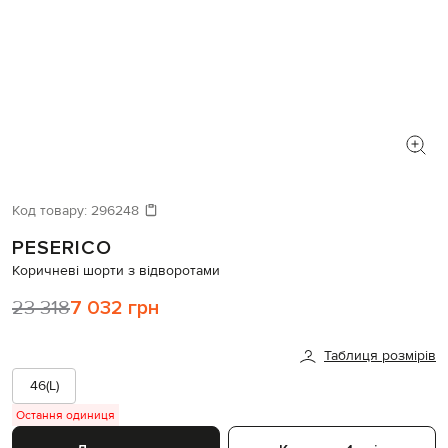
Код товару:
296248
PESERICO
Коричневі шорти з відворотами
23 318
7 032 грн
Таблиця розмірів
46(L)
Остання одиниця