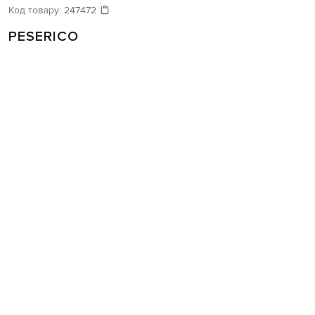
Код товару:
247472
PESERICO
Бежеві шорти з льоном з ланцюжком моніль
23 731
7 136 грн
Таблиця розмірів
38(XXS)
Остання одиниця
До кошика
Купити в 1 клік
Консультація стиліста
Наявність в бутиках
Сертифікати
Подарункові електронні сертифікати