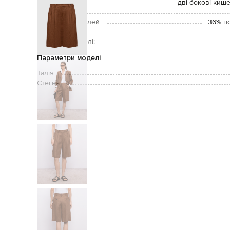
Кишені:
дві бокові кише
Догляд:
Підкладка деталей:
36% по
Зріст моделі:
Розмір на моделі:
Параметри моделі
Талія:
Стегна: