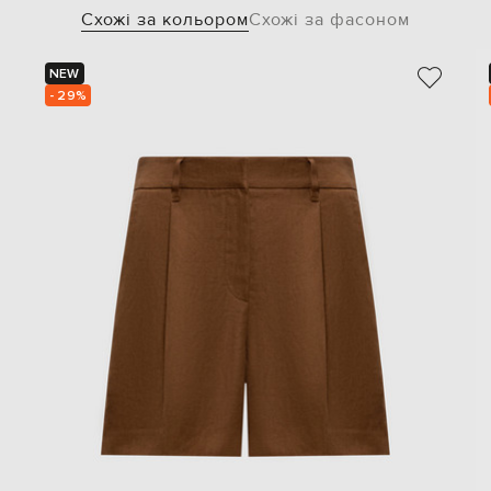
Схожі за кольором
Схожі за фасоном
NEW
- 29%