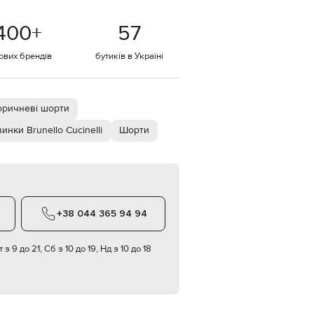
Italy
€
400
+
57
EUR
Latvia
€
тових брендів
бутиків в Україні
EUR
Lithuania
€
оричневі шорти
EUR
Luxembourg
инки Brunello Cucinelli
Шорти
€
EUR
Netherlands
€
PLN
Poland
+38 044 365 94 94
zł
EUR
 з 9 до 21, Сб з 10 до 19, Нд з 10 до 18
Portugal
€
EUR
Romania
€