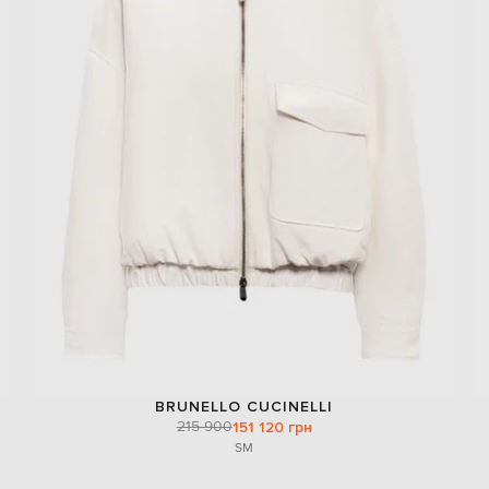
BRUNELLO CUCINELLI
215 900
151 120 грн
S
M