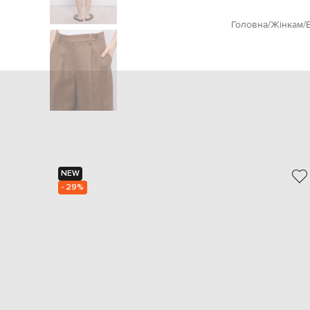
Головна
Жінкам
B
NEW
- 29%