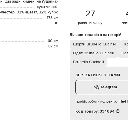
ні, дві задні кишені на ґудзиках
суха чистка
27
ліестер, 32% ацетат, 32% купро
178 см
38
років на ринку
сві
Більше товарів з категорій
60 см
Шорти Brunello Cucinelli
К
87 см
Одяг Brunello Cucinelli
Нов
Brunello Cucinelli
ЗВʼЯЗАТИСЯ З НАМИ
Telegram
Графік роботи колцентру:
Пн-Пт
Код товару:
334694