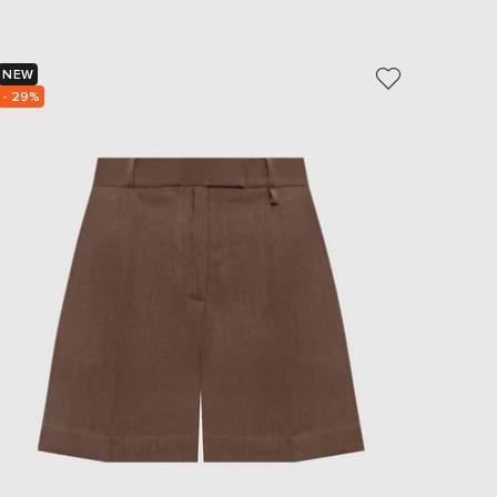
NEW
NEW
- 29%
- 30%