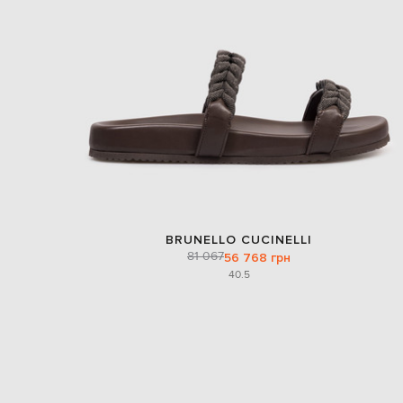
BRUNELLO CUCINELLI
81 067
56 768 грн
40.5