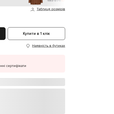
н
193 876
135 714 грн
EUR
Таблиця розмірів
Denmark
€
EUR
Estonia
€
Купити в 1 клік
EUR
Finland
€
Наявність в бутиках
EUR
France
€
нні сертифікати
EUR
Germany
€
EUR
Greece
€
EUR
Hungary
€
EUR