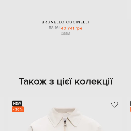
BRUNELLO CUCINELLI
58 164
40 741 грн
XS
S
M
Також з цієї колекції
NEW
- 30%