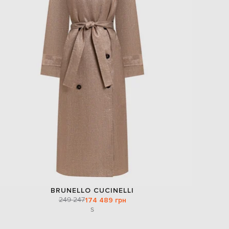
BRUNELLO CUCINELLI
249 247
174 489 грн
S