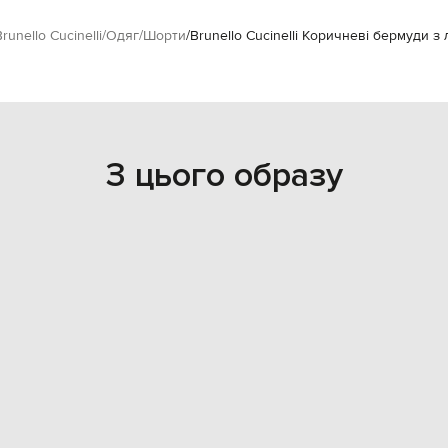
runello Cucinelli
Одяг
Шорти
Brunello Cucinelli Коричневі бермуди з
З цього образу