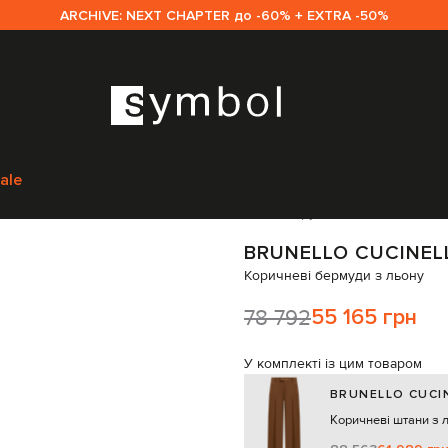
ARCHIVE: NEXT CHAPTER до -60% + EXTRA -50%
runello Cucinelli
Одяг
Шорти
Brunello Cucinelli Коричневі бермуди з
ale
Код товару:
334694
BRUNELLO CUCINEL
Коричневі бермуди з льону
78 792
55 165 грн
У комплекті із цим товаром
BRUNELLO CUCIN
Коричневі штани з 