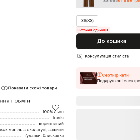
88 563
61 989 гр
38(XS)
Остання одиниця
До кошика
Консультація стиліста
Сертифікати
Подарункові електро
Показати схожі товари
ННЯ І ОБМІН
100% льон
Італія
коричневий
жок моніль з еколатуні, защипи
ґудзики, блискавка