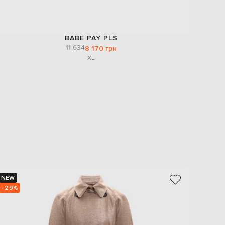
BABE PAY PLS
11 634
8 170 грн
XL
NEW
NEW
- 29%
- 30%