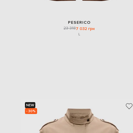
PESERICO
23 318
7 032 грн
L
NEW
- 30%