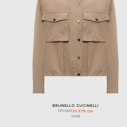
BRUNELLO CUCINELLI
177 125
123 978 грн
XS
S
M