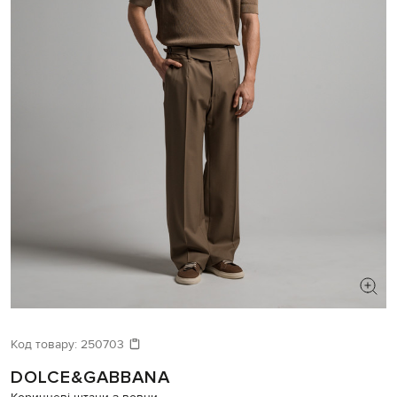
ШУКАЄТЕ НОВИЙ ОБРАЗ?
Давайте підберемо щось ще
Код товару:
250703
DOLCE&GABBANA
Схожі товари