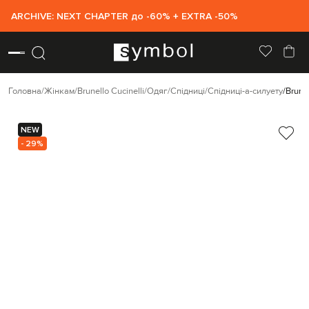
ARCHIVE: NEXT CHAPTER до -60% + EXTRA -50%
Головна
Жінкам
Brunello Cucinelli
Одяг
Спідниці
Спідниці-а-силуету
Brune
NEW
- 29%