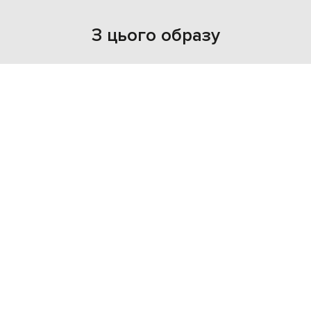
З цього образу
NEW
- 29%
BRUNELLO CUCINELLI
141 142
98 800 грн
M