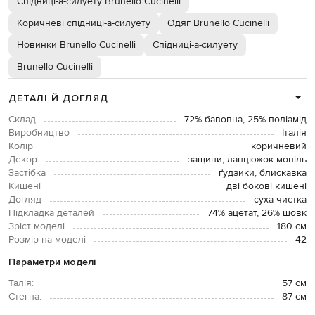
Спідниці-а-силуету Brunello Cucinelli
Коричневі спідниці-а-силуету
Одяг Brunello Cucinelli
Новинки Brunello Cucinelli
Спідниці-а-силуету
Brunello Cucinelli
ДЕТАЛІ Й ДОГЛЯД
Склад
72% бавовна, 25% поліамід
Виробництво
Італія
Колір
коричневий
Декор
защипи, ланцюжок моніль
Застібка
ґудзики, блискавка
Кишені
дві бокові кишені
Догляд
суха чистка
Підкладка деталей
74% ацетат, 26% шовк
Зріст моделі
180 см
Розмір на моделі
42
Параметри моделі
Талія:
57 см
Стегна:
87 см