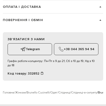
ОПЛАТА І ДОСТАВКА
ПОВЕРНЕННЯ І ОБМІН
ЗВʼЯЗАТИСЯ З НАМИ
Telegram
+38 044 365 94 94
Графік роботи колцентру:
Пн-Пт з 9 до 21, Сб з 10 до 19, Нд з 10
до 18
Код товару:
332852
Головна
Жінкам
Brunello Cucinelli
Одяг
Спідниці
Спідниці-а-силуету
Brune