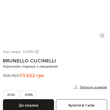
Код товару:
332852
BRUNELLO CUCINELLI
Коричнева спідниця з ланцюжком
105 159
73 622 грн
Таблиця розмірів
40(S)
42(M)
До кошика
Купити в 1 клік