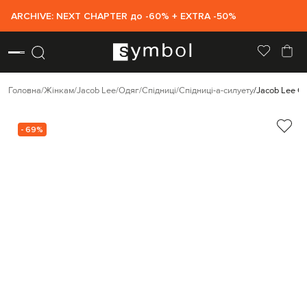
ARCHIVE: NEXT CHAPTER до -60% + EXTRA -50%
Головна
Жінкам
Jacob Lee
Одяг
Спідниці
Спідниці-а-силуету
Jacob Lee Сп
- 69%