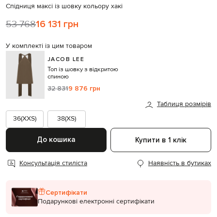
Спідниця максі із шовку кольору хакі
53 768
16 131 грн
У комплекті із цим товаром
JACOB LEE
Топ із шовку з відкритою
спиною
32 831
9 876 грн
Таблиця розмірів
36(XXS)
38(XS)
До кошика
Купити в 1 клік
Консультація стиліста
Наявність в бутиках
Сертифікати
Подарункові електронні сертифікати