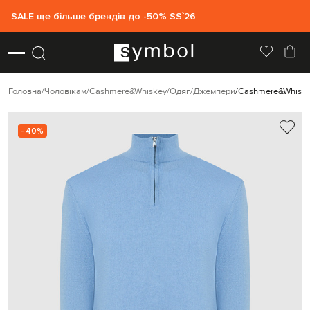
SALE ще більше брендів до -50% SS`26
Головна
Чоловікам
Cashmere&Whiskey
Одяг
Джемпери
Cashmere&Whiske
- 40%