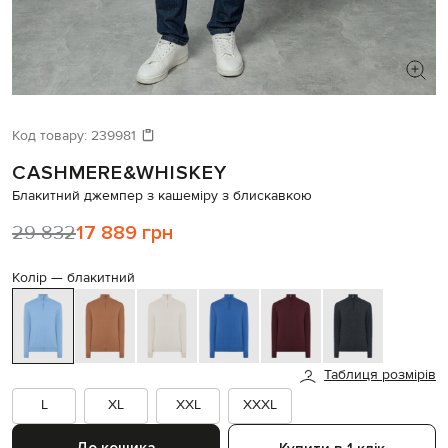
ШУКАЄТЕ НОВИЙ ОБРАЗ?
Давайте підберемо щось ще
Код товару:
239981
CASHMERE&WHISKEY
Схожі товари
Блакитний джемпер з кашеміру з блискавкою
29 832
17 889 грн
Колір —
блакитний
Таблиця розмірів
L
XL
XXL
XXXL