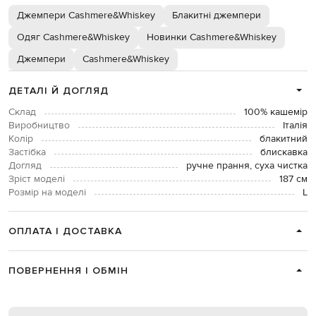
Джемпери Cashmere&Whiskey
Блакитні джемпери
Одяг Cashmere&Whiskey
Новинки Cashmere&Whiskey
Джемпери
Cashmere&Whiskey
ДЕТАЛІ Й ДОГЛЯД
Склад
100% кашемір
Виробництво
Італія
Колір
блакитний
Застібка
блискавка
Догляд
ручне прання, суха чистка
Зріст моделі
187 см
Розмір на моделі
L
ОПЛАТА І ДОСТАВКА
ПОВЕРНЕННЯ І ОБМІН