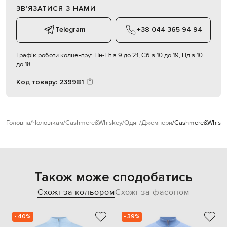
ЗВʼЯЗАТИСЯ З НАМИ
Telegram
+38 044 365 94 94
Графік роботи колцентру:
Пн-Пт з 9 до 21, Сб з 10 до 19, Нд з 10
до 18
Код товару:
239981
Головна
Чоловікам
Cashmere&Whiskey
Одяг
Джемпери
Cashmere&Whiske
Також може сподобатись
Схожі за кольором
Схожі за фасоном
- 40%
- 39%