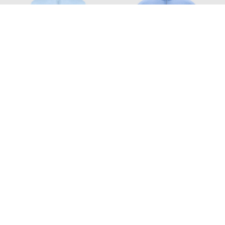
CASHMERE&WHISKEY
CASHMERE&WHISKEY
22 180
32 054
13 288 грн
19 233 грн
M
XXL
XXXL
M
L
XL
XXL
Також з цієї колекції