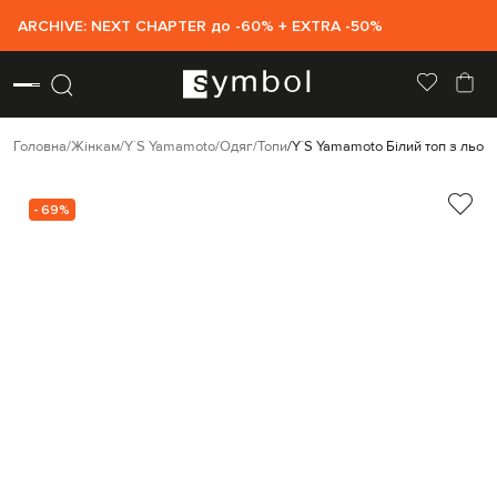
ARCHIVE: NEXT CHAPTER до -60% + EXTRA -50%
Головна
Жінкам
Y`S Yamamoto
Одяг
Топи
Y`S Yamamoto Білий топ з льон
- 69%