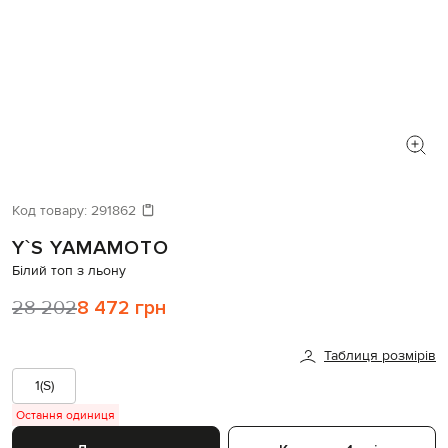
Код товару:
291862
Y`S YAMAMOTO
Білий топ з льону
28 202
8 472 грн
Таблиця розмірів
1(S)
Остання одиниця