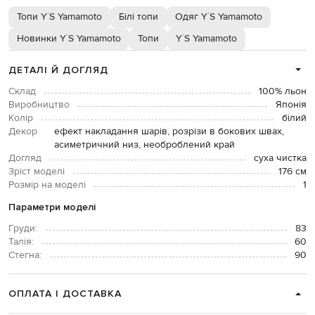
Топи Y`S Yamamoto
Білі топи
Одяг Y`S Yamamoto
Новинки Y`S Yamamoto
Топи
Y`S Yamamoto
ДЕТАЛІ Й ДОГЛЯД
Склад
100% льон
Виробництво
Японія
Колір
білий
Декор
ефект накладання шарів, розрізи в бокових швах,
асиметричний низ, необроблений край
Догляд
суха чистка
Зріст моделі
176 см
Розмір на моделі
1
Параметри моделі
Груди:
83
Талія:
60
Стегна:
90
ОПЛАТА І ДОСТАВКА