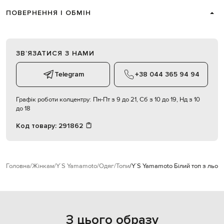
ПОВЕРНЕННЯ І ОБМІН
ЗВʼЯЗАТИСЯ З НАМИ
Telegram
+38 044 365 94 94
Графік роботи колцентру:
Пн-Пт з 9 до 21, Сб з 10 до 19, Нд з 10
до 18
Код товару:
291862
Головна
Жінкам
Y`S Yamamoto
Одяг
Топи
Y`S Yamamoto Білий топ з льон
З цього образу