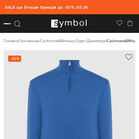
SALE ще більше брендів до -50% SS`26
Головна
Чоловікам
Cashmere&Whiskey
Одяг
Джемпери
Cashmere&Whiske
- 40%