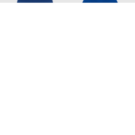
CASHMERE&WHISKEY
TOM FORD
27 530
78 147
16 528 грн
46 899 грн
S
M
L
XL
XXL
L
XL
XXL
Також з цієї колекції