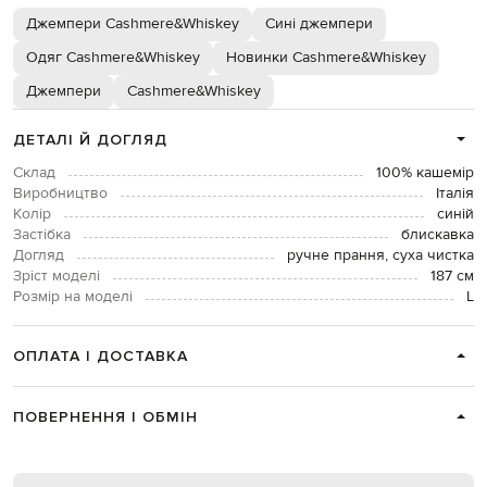
Джемпери Cashmere&Whiskey
Сині джемпери
Одяг Cashmere&Whiskey
Новинки Cashmere&Whiskey
Джемпери
Cashmere&Whiskey
ДЕТАЛІ Й ДОГЛЯД
Склад
100% кашемір
Виробництво
Італія
Колір
синій
Застібка
блискавка
Догляд
ручне прання, суха чистка
Зріст моделі
187 см
Розмір на моделі
L
ОПЛАТА І ДОСТАВКА
ПОВЕРНЕННЯ І ОБМІН