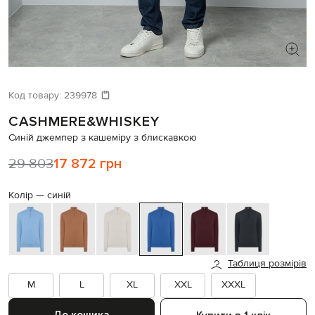
ШУКАЄТЕ НОВИЙ ОБРАЗ?
Давайте підберемо щось ще
Код товару:
239978
CASHMERE&WHISKEY
Схожі товари
Синій джемпер з кашеміру з блискавкою
29 803
17 872 грн
Колір —
синій
Таблиця розмірів
M
L
XL
XXL
XXXL