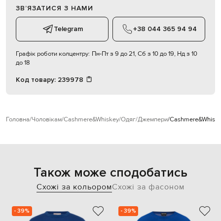
ЗВʼЯЗАТИСЯ З НАМИ
Telegram
+38 044 365 94 94
Графік роботи колцентру:
Пн-Пт з 9 до 21, Сб з 10 до 19, Нд з 10
до 18
Код товару:
239978
Головна
Чоловікам
Cashmere&Whiskey
Одяг
Джемпери
Cashmere&Whiske
Також може сподобатись
Схожі за кольором
Схожі за фасоном
- 39%
- 39%