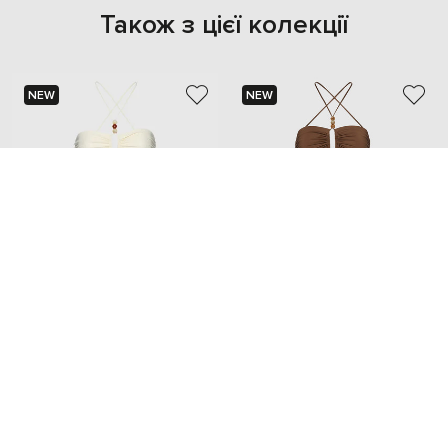
Також з цієї колекції
NEW
NEW
MAGDA BUTRYM
MAGDA BUTRYM
18 975 грн
18 975 грн
XS
S
M
XS
S