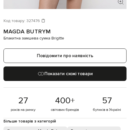
ШУКАЄТЕ НОВИЙ ОБРАЗ?
Давайте підберемо щось ще
Код товару:
327476
MAGDA BUTRYM
Схожі товари
Блакитна замшева сумка Brigitte
Повідомити про наявність
Показати схожі товари
27
400
+
57
років на ринку
світових брендів
бутиків в Україні
Більше товарів з категорій