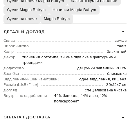
Сумки на плече Magda Butrym
Блакитні сумки на плече
Сумки Magda Butrym
Новинки Magda Butrym
Сумки на плече
Magda Butrym
ДЕТАЛІ Й ДОГЛЯД
Склад
замша
Виробництво
Італія
Колір
блакитний
Декор
тиснення логотипа, знімна підвіска з фактурними
трояндами
Додатково
дві ручки заввишки 20 см
Застібка
блискавка
Відділення/кишені (внутрішні)
одне відділення, кишеня
Розмір (ШхВхГ, см)
39х12х7 см
Догляд
спеціалізована чистка
Внутрішнє оздоблення
44% бавовна, 44% льон, 12%
полікарбонат
ОПЛАТА І ДОСТАВКА