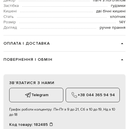
Декор
патч з логотипом
Застібка
гудзики
Кишені
дві бічні кишені
Стать
хлопчик
Розмір
14Y
Догляд
ручне прання
ОПЛАТА І ДОСТАВКА
ПОВЕРНЕННЯ І ОБМІН
ЗВʼЯЗАТИСЯ З НАМИ
Telegram
+38 044 365 94 94
Графік роботи колцентру:
Пн-Пт з 9 до 21, Сб з 10 до 19, Нд з 10
до 18
Код товару:
182485