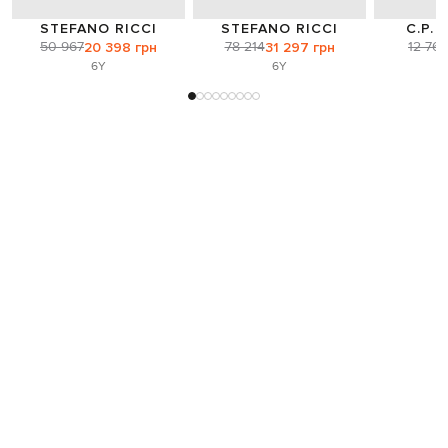
STEFANO RICCI
STEFANO RICCI
C.P.
50 967
78 214
12 768
20 398 грн
31 297 грн
6Y
6Y