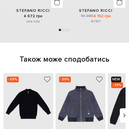
STEFANO RICCI
STEFANO RICCI
10 380
4 672 грн
4 152 грн
one size
6Y
10Y
Також може сподобатись
- 59%
- 59%
NEW
- 39%