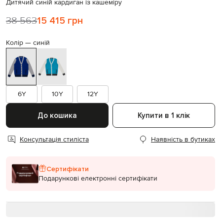
Дитячий синій кардиган із кашеміру
38 563
15 415 грн
Колір —
синій
6Y
10Y
12Y
До кошика
Купити в 1 клік
Консультація стиліста
Наявність в бутиках
Сертифікати
Подарункові електронні сертифікати