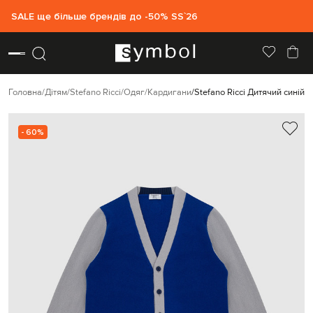
SALE ще більше брендів до -50% SS`26
Головна
Дітям
Stefano Ricci
Одяг
Кардигани
Stefano Ricci Дитячий синій 
- 60%