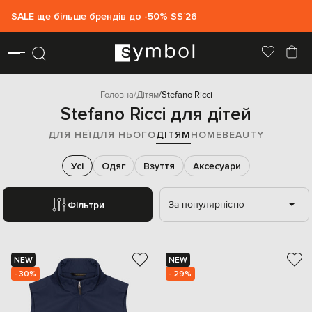
SALE ще більше брендів до -50% SS`26
Головна
Дітям
Stefano Ricci
Stefano Ricci для дітей
ДЛЯ НЕЇ
ДЛЯ НЬОГО
ДІТЯМ
HOME
BEAUTY
Усі
Одяг
Взуття
Аксесуари
За популярністю
Фільтри
NEW
NEW
- 30%
- 29%