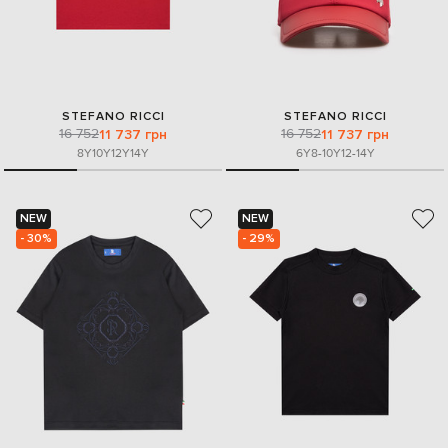
STEFANO RICCI
STEFANO RICCI
16 752
16 752
11 737 грн
11 737 грн
8Y
10Y
12Y
14Y
6Y
8-10Y
12-14Y
NEW
NEW
- 30%
- 29%