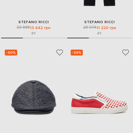
STEFANO RICCI
STEFANO RICCI
33 658
28 074
13 442 грн
11 220 грн
8Y
6Y
- 60%
- 59%