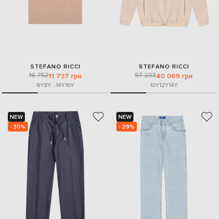
STEFANO RICCI
STEFANO RICCI
16 752
57 233
11 737 грн
40 069 грн
6Y
8Y
...
14Y
16Y
10Y
12Y
14Y
NEW
NEW
- 30%
- 29%