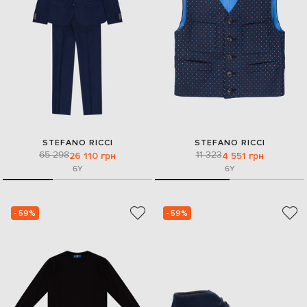
STEFANO RICCI
STEFANO RICCI
65 298
11 323
26 110 грн
4 551 грн
6Y
6Y
- 59%
- 59%