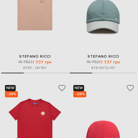
STEFANO RICCI
STEFANO RICCI
16 752
16 752
11 737 грн
11 737 грн
6Y
8Y
...
14Y
16Y
6Y
8-10Y
12-14Y
NEW
NEW
- 29%
- 29%