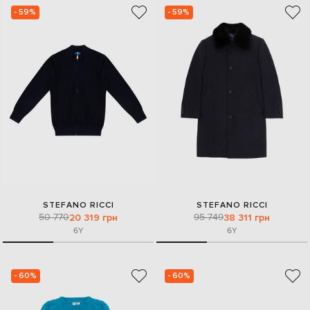
- 59%
- 59%
STEFANO RICCI
STEFANO RICCI
50 770
95 749
20 319 грн
38 311 грн
6Y
6Y
- 60%
- 60%