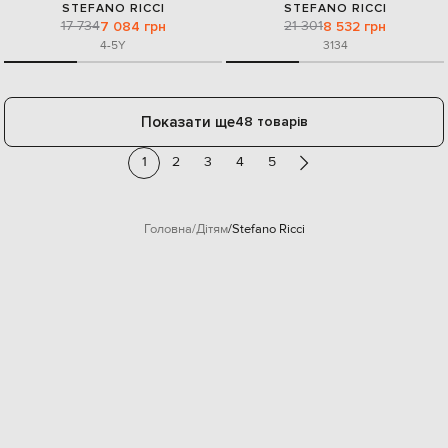
STEFANO RICCI
STEFANO RICCI
17 734
21 301
7 084 грн
8 532 грн
4-5Y
31
34
Показати ще
48 товарів
1
2
3
4
5
Головна
Дітям
Stefano Ricci