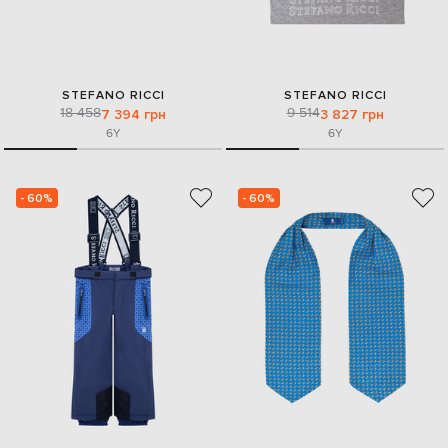
STEFANO RICCI
STEFANO RICCI
18 458
9 514
7 394 грн
3 827 грн
6Y
6Y
- 60%
- 60%