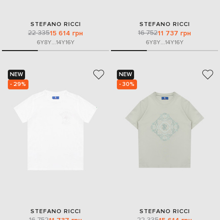
STEFANO RICCI
STEFANO RICCI
22 335
16 752
15 614 грн
11 737 грн
6Y
8Y
...
14Y
16Y
6Y
8Y
...
14Y
16Y
NEW
NEW
- 29%
- 30%
STEFANO RICCI
STEFANO RICCI
16 752
22 335