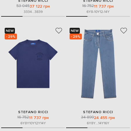
STEFANO RICCI
STEFANO RICCI
53 045
16 752
37 122 грн
11 737 грн
33
34
...
38
39
6Y
8-10Y
12-14Y
NEW
NEW
- 29%
- 29%
STEFANO RICCI
STEFANO RICCI
16 752
34 899
11 737 грн
24 455 грн
6Y
8Y
10Y
12Y
14Y
6Y
8Y
...
14Y
16Y