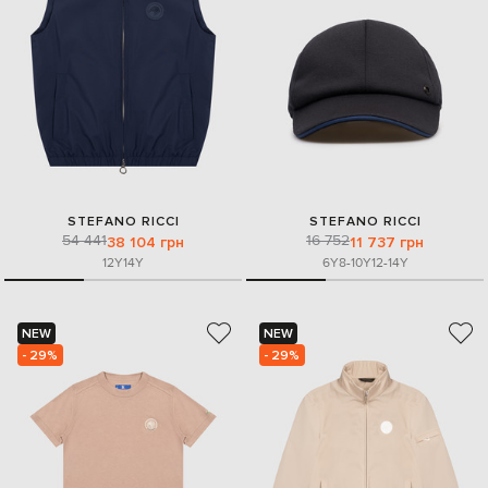
STEFANO RICCI
STEFANO RICCI
54 441
16 752
38 104 грн
11 737 грн
12Y
14Y
6Y
8-10Y
12-14Y
NEW
NEW
- 29%
- 29%