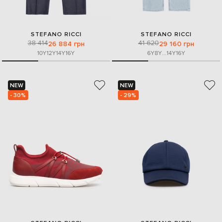
STEFANO RICCI
STEFANO RICCI
38 414
41 620
26 884 грн
29 160 грн
10Y
12Y
14Y
16Y
6Y
8Y
...
14Y
16Y
NEW
NEW
- 30%
- 29%