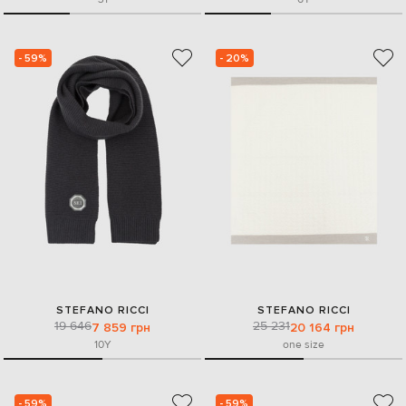
- 59%
- 20%
STEFANO RICCI
STEFANO RICCI
19 646
25 231
7 859 грн
20 164 грн
10Y
one size
- 59%
- 59%