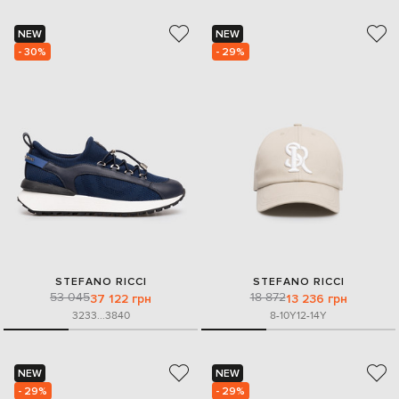
NEW
NEW
- 30%
- 29%
STEFANO RICCI
STEFANO RICCI
53 045
18 872
37 122 грн
13 236 грн
32
33
...
38
40
8-10Y
12-14Y
NEW
NEW
- 29%
- 29%