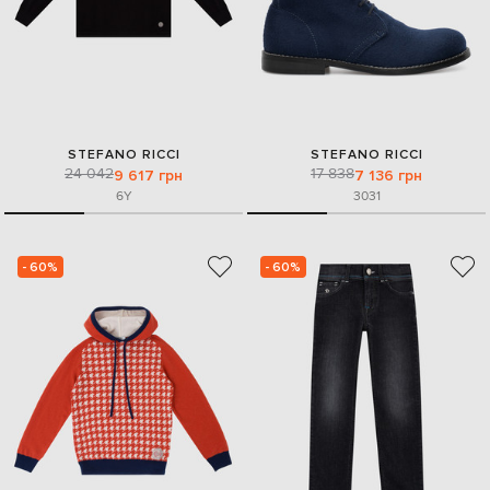
STEFANO RICCI
STEFANO RICCI
24 042
17 838
9 617 грн
7 136 грн
6Y
30
31
- 60%
- 60%