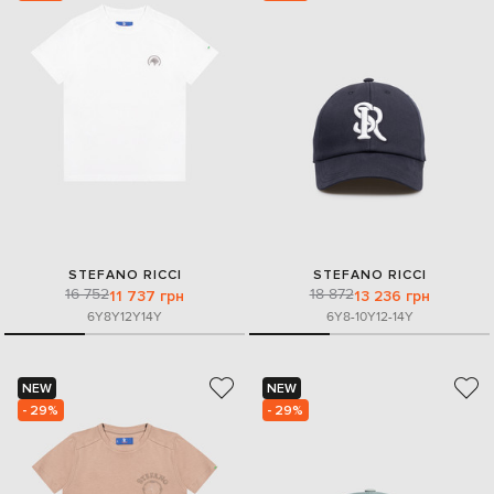
STEFANO RICCI
STEFANO RICCI
16 752
18 872
11 737 грн
13 236 грн
6Y
8Y
12Y
14Y
6Y
8-10Y
12-14Y
NEW
NEW
- 29%
- 29%