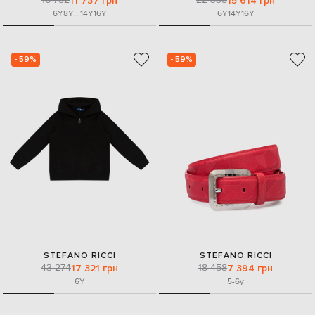
11 737 грн
15 614 грн
6Y
8Y
...
14Y
16Y
6Y
14Y
16Y
- 59%
- 59%
STEFANO RICCI
STEFANO RICCI
43 274
18 458
17 321 грн
7 394 грн
6Y
5-6y