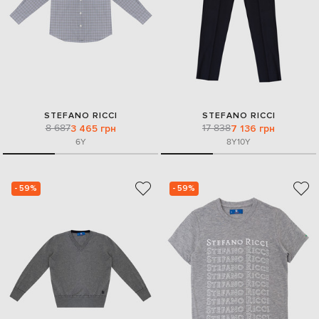
STEFANO RICCI
STEFANO RICCI
8 687
17 838
3 465 грн
7 136 грн
6Y
8Y
10Y
- 59%
- 59%