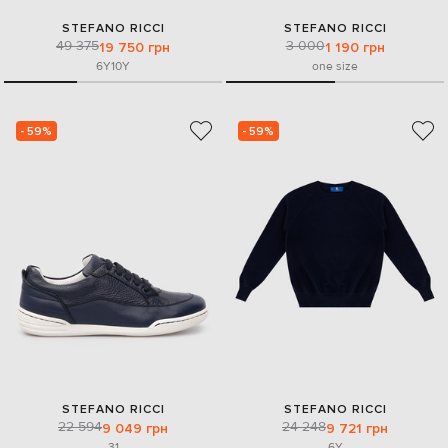
STEFANO RICCI
STEFANO RICCI
49 375
3 000
19 750 грн
1 190 грн
6Y
10Y
one size
- 59%
- 59%
STEFANO RICCI
STEFANO RICCI
22 594
24 248
9 049 грн
9 721 грн
31
6Y