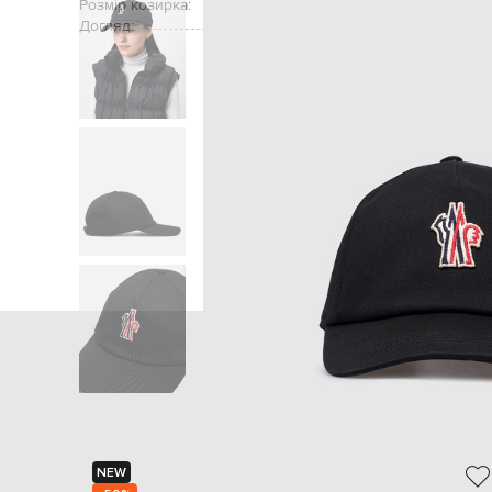
Розмір козирка:
Догляд:
Головна
Жінкам
Moncler Grenoble
А
NEW