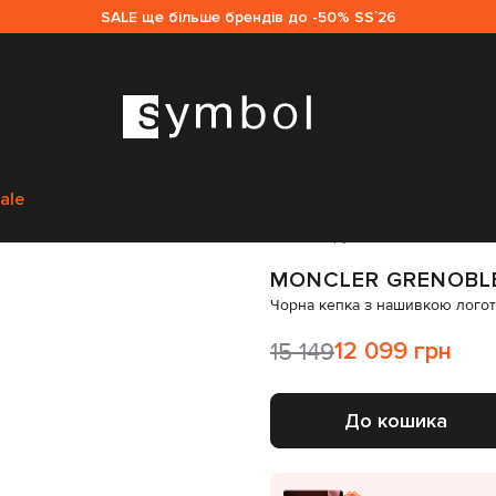
SALE ще більше брендів до -50% SS`26
ксесуари
Головні убори
Кепки
Moncler Grenoble Чорна кепка з наш
ale
Код товару:
268990
MONCLER GRENOBL
Чорна кепка з нашивкою лого
15 149
12 099 грн
До кошика