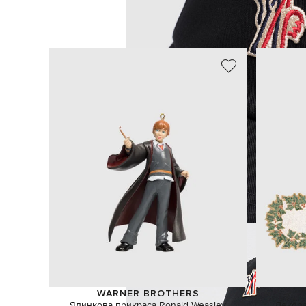
WARNER BROTHERS
Ялинкова прикраса Ronald Weasley
Декора