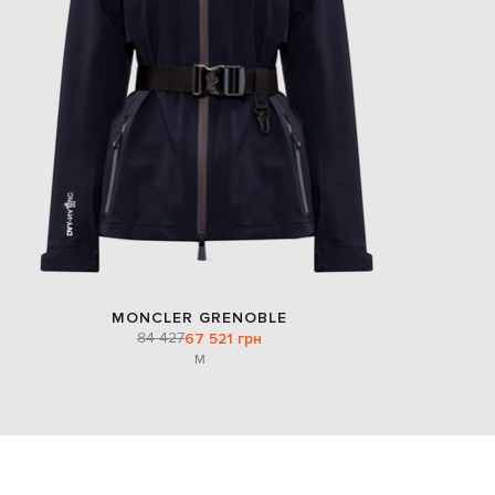
MONCLER GRENOBLE
84 427
67 521 грн
M