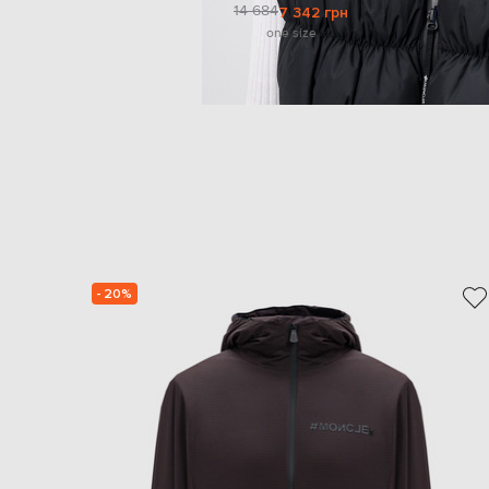
14 684
7 342 грн
one size
- 20%