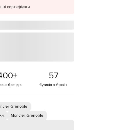
нні сертифікати
EUR
Denmark
€
EUR
Estonia
€
EUR
Finland
€
EUR
France
€
400
+
57
EUR
Germany
€
тових брендів
бутиків в Україні
EUR
Greece
€
ncler Grenoble
EUR
Hungary
ки
Moncler Grenoble
€
EUR