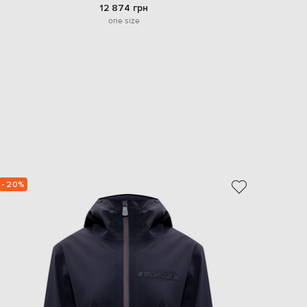
12 874 грн
one size
- 20%
- 19%