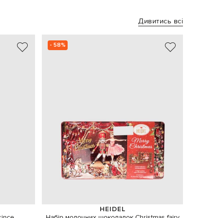
Дивитись всі
- 58%
HEIDEL
rince
Набір молочних шоколадок Christmas fairy