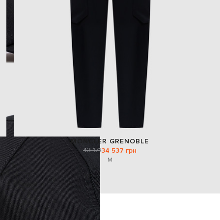
MONCLER GRENOBLE
43 171
34 537 грн
M