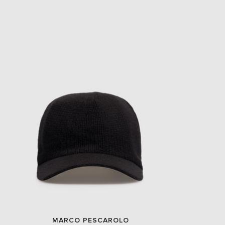
- 49%
EUR
Slovakia
€
EUR
Slovenia
€
EUR
Spain
€
EUR
Sweden
€
UAH
Ukraine
₴
EUR
Other
€
MARCO PESCAROLO