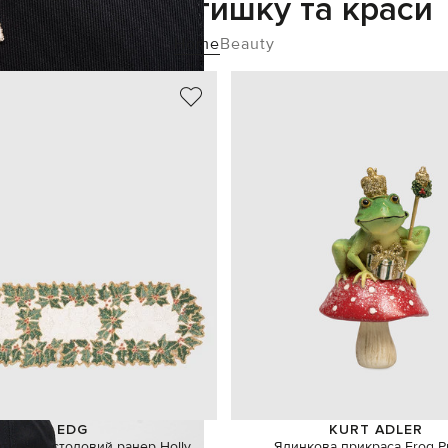
Додайте затишку та краси
Home
Beauty
EDG
KURT ADLER
тивний столовий ранер Holly
Ялинкова прикраса Frog P