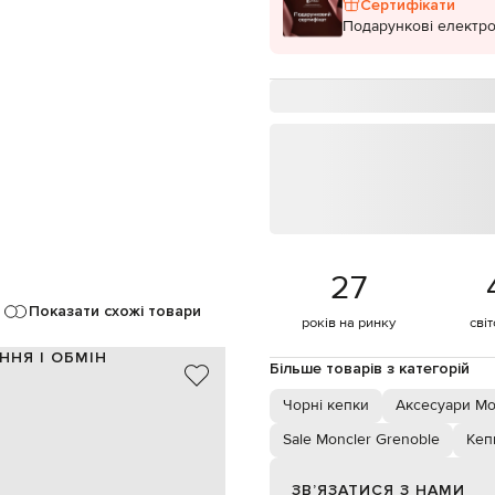
Сертифікати
Подарункові електро
27
Показати схожі товари
років на ринку
сві
ННЯ І ОБМІН
Більше товарів з категорій
100% бавовна
Чорні кепки
Аксесуари Mo
100% бавовна
чорний, білий, синій, червоний
Sale Moncler Grenoble
Кеп
нашивка логотипа
ульований ремінець на липучці
ЗВʼЯЗАТИСЯ З НАМИ