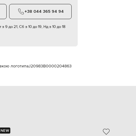
Italy
€
+38 044 365 94 94
EUR
Latvia
€
 з 9 до 21, Сб з 10 до 19, Нд з 10 до 18
EUR
Lithuania
€
EUR
Luxembourg
€
ивкою логотипа
J20983B0000204863
EUR
Netherlands
€
PLN
Poland
zł
EUR
Portugal
€
EUR
Romania
NEW
NEW
€