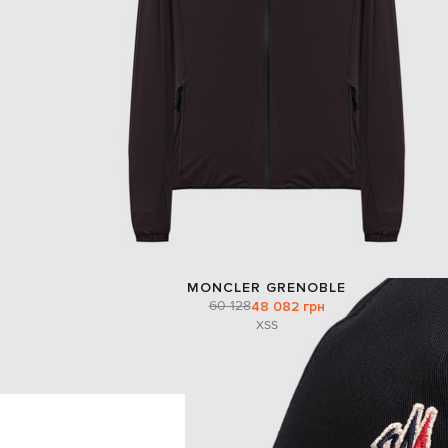
MONCLER GRENOBLE
60 128
48 082 грн
XS
S