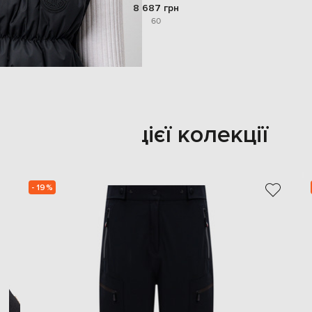
8 687 грн
60
Також з цієї колекції
- 19%