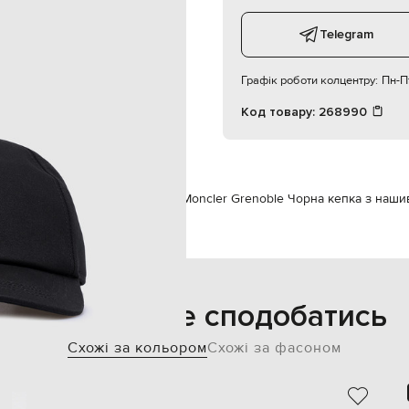
18х7 см
ручне прання
Telegram
Графік роботи колцентру:
Пн-Пт
Код товару:
268990
ксесуари
Головні убори
Кепки
Moncler Grenoble Чорна кепка з наш
Також може сподобатись
Схожі за кольором
Схожі за фасоном