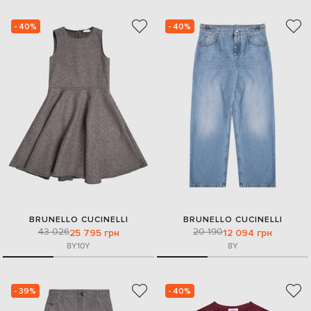
- 40%
- 40%
BRUNELLO CUCINELLI
BRUNELLO CUCINELLI
43 026
20 190
25 795 грн
12 094 грн
8Y
10Y
8Y
- 39%
- 40%