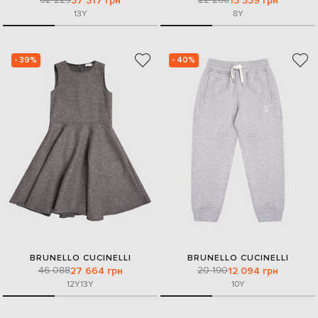
37 317 грн
13 339 грн
13Y
8Y
- 39%
- 40%
BRUNELLO CUCINELLI
BRUNELLO CUCINELLI
46 088
20 190
27 664 грн
12 094 грн
12Y
13Y
10Y