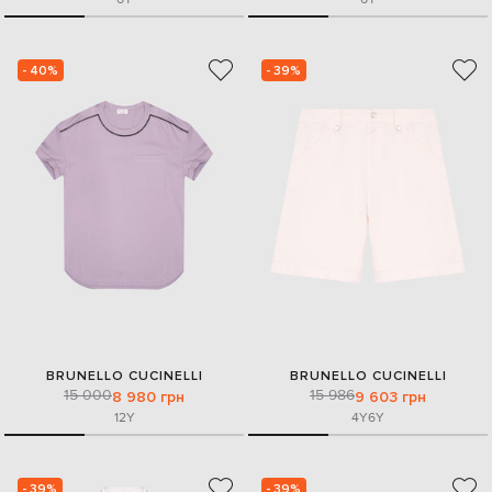
- 40%
- 39%
BRUNELLO CUCINELLI
BRUNELLO CUCINELLI
15 000
15 986
8 980 грн
9 603 грн
12Y
4Y
6Y
- 39%
- 39%