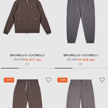
BRUNELLO CUCINELLI
BRUNELLO CUCINELLI
28 026
25 380
16 817 грн
15 208 грн
13Y
8Y
- 40%
- 40%