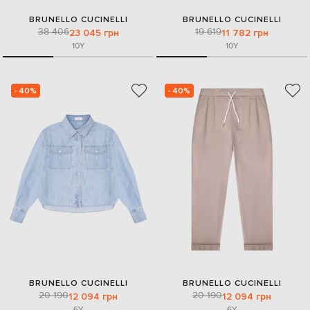
BRUNELLO CUCINELLI
BRUNELLO CUCINELLI
38 406
19 619
23 045 грн
11 782 грн
10Y
10Y
- 40%
- 40%
BRUNELLO CUCINELLI
BRUNELLO CUCINELLI
20 190
20 190
12 094 грн
12 094 грн
6Y
6Y