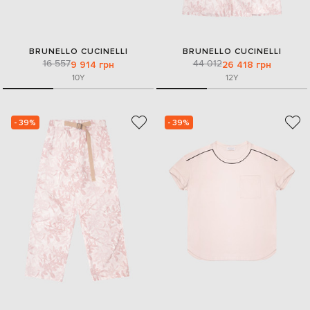
BRUNELLO CUCINELLI
BRUNELLO CUCINELLI
16 557
44 012
9 914 грн
26 418 грн
10Y
12Y
- 39%
- 39%