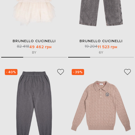
BRUNELLO CUCINELLI
BRUNELLO CUCINELLI
82 418
19 204
49 462 грн
11 523 грн
8Y
6Y
- 40%
- 39%