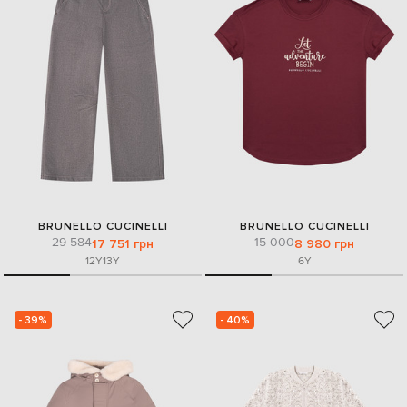
BRUNELLO CUCINELLI
BRUNELLO CUCINELLI
29 584
15 000
17 751 грн
8 980 грн
12Y
13Y
6Y
- 39%
- 40%