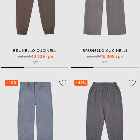
BRUNELLO CUCINELLI
BRUNELLO CUCINELLI
22 266
25 380
13 339 грн
15 208 грн
12Y
4Y
- 40%
- 40%