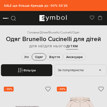
SALE ще більше брендів до -50% SS`26
Головна
Дітям
Brunello Cucinelli
Одяг
Одяг Brunello Cucinelli для дітей
ДЛЯ НЕЇ
ДЛЯ НЬОГО
ДІТЯМ
Усі
Одяг
Взуття
Аксесуари
За популярністю
Фільтри
- 39%
- 39%