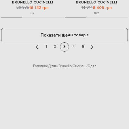
BRUNELLO CUCINELLI
BRUNELLO CUCINELLI
26 885
14 014
16 142 грн
8 409 грн
8Y
10Y
Показати ще
48 товарів
1
2
3
4
5
Головна
Дітям
Brunello Cucinelli
Одяг