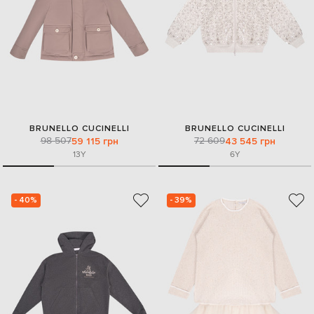
BRUNELLO CUCINELLI
BRUNELLO CUCINELLI
98 507
72 609
59 115 грн
43 545 грн
13Y
6Y
- 40%
- 39%