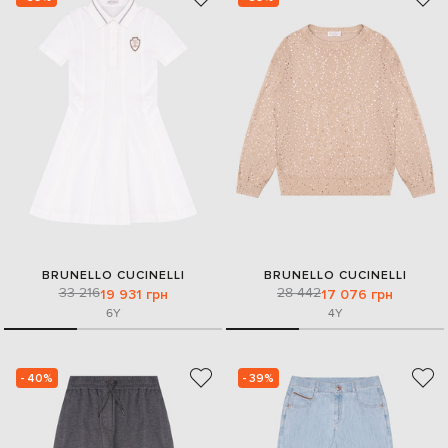
BRUNELLO CUCINELLI
BRUNELLO CUCINELLI
33 216
28 442
19 931 грн
17 076 грн
6Y
4Y
- 40%
- 39%