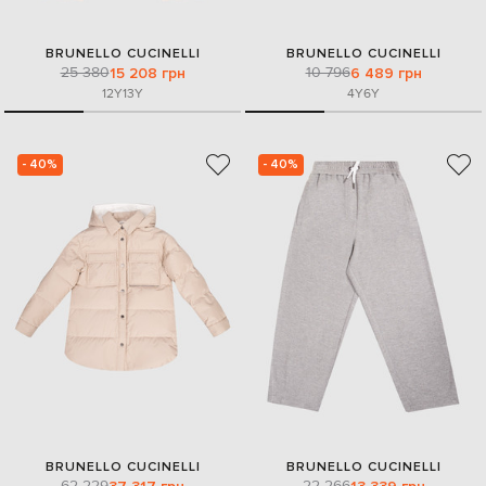
BRUNELLO CUCINELLI
BRUNELLO CUCINELLI
25 380
10 796
15 208 грн
6 489 грн
12Y
13Y
4Y
6Y
- 40%
- 40%
BRUNELLO CUCINELLI
BRUNELLO CUCINELLI
62 229
22 266