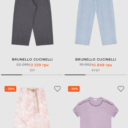
BRUNELLO CUCINELLI
BRUNELLO CUCINELLI
22 266
18 062
13 339 грн
10 848 грн
10Y
4Y
6Y
- 39%
- 39%