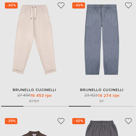
- 40%
- 40%
BRUNELLO CUCINELLI
BRUNELLO CUCINELLI
27 456
23 823
16 453 грн
14 274 грн
8Y
10Y
6Y
- 39%
- 40%