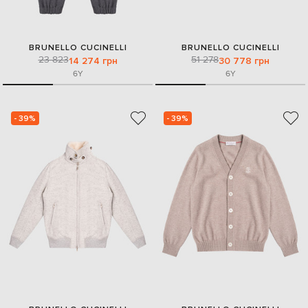
BRUNELLO CUCINELLI
BRUNELLO CUCINELLI
23 823
51 278
14 274 грн
30 778 грн
6Y
6Y
- 39%
- 39%