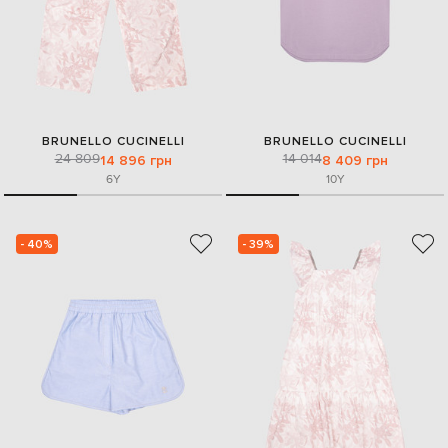
BRUNELLO CUCINELLI
BRUNELLO CUCINELLI
24 809
14 014
14 896 грн
8 409 грн
6Y
10Y
- 40%
- 39%