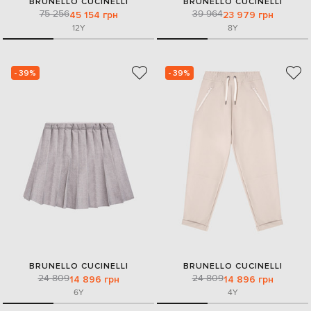
BRUNELLO CUCINELLI
BRUNELLO CUCINELLI
75 256
39 964
45 154 грн
23 979 грн
12Y
8Y
- 39%
- 39%
BRUNELLO CUCINELLI
BRUNELLO CUCINELLI
24 809
24 809
14 896 грн
14 896 грн
6Y
4Y