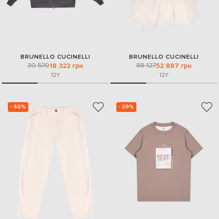
BRUNELLO CUCINELLI
BRUNELLO CUCINELLI
30 570
88 127
18 322 грн
52 887 грн
12Y
12Y
- 40%
- 39%