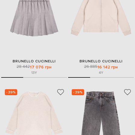
BRUNELLO CUCINELLI
BRUNELLO CUCINELLI
28 442
26 885
17 076 грн
16 142 грн
13Y
4Y
- 39%
- 39%