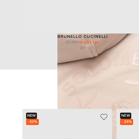
BRUNELLO CUCINELLI
27 195
19 027 грн
8Y
NEW
NEW
- 30%
- 29%