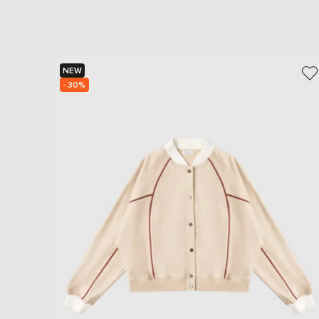
NEW
- 30%