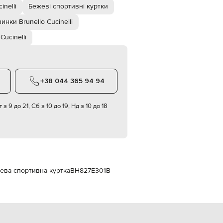
Italy
inelli
Бежеві спортивні куртки
€
инки Brunello Cucinelli
EUR
Latvia
Cucinelli
€
EUR
Lithuania
€
+38 044 365 94 94
EUR
Luxembourg
€
 з 9 до 21, Сб з 10 до 19, Нд з 10 до 18
EUR
Netherlands
€
PLN
Poland
zł
жева спортивна куртка
BH827E301B
EUR
Portugal
€
EUR
Romania
€