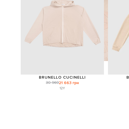
BRUNELLO CUCINELLI
B
30 969
21 663 грн
12Y