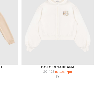
I
DOLCE&GABBANA
20 423
10 238 грн
6Y