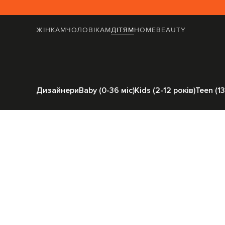
ЖІНКАМ
ЧОЛОВІКАМ
ДІТЯМ
HOME
BEAUTY
Головна
Дітям
Brunello Cucinelli
О
Дизайнери
Baby (0-36 міс)
Kids (2-12 років)
Teen (13