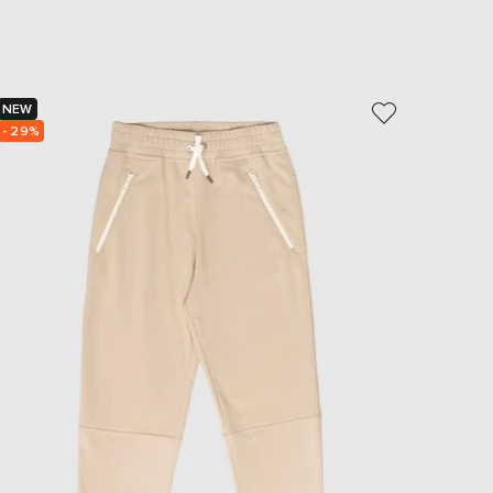
EUR
Slovakia
€
EUR
Slovenia
NEW
NEW
€
- 29%
- 29%
EUR
Spain
€
EUR
Sweden
€
UAH
Ukraine
₴
EUR
Other
€