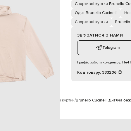
блискавка з подвійним бігунком
Спортивні куртки Brunello Cuc
дві наклдані кишені
дівчинка
Одяг Brunello Cucinelli
Нов
10
Спортивні куртки
Brunello 
ручне прання
ЗВʼЯЗАТИСЯ З НАМИ
Telegram
Графік роботи колцентру:
Пн-Пт
Код товару:
333206
дяг
Спортивний одяг
Спортивні куртки
Brunello Cucinelli Дитяча бе