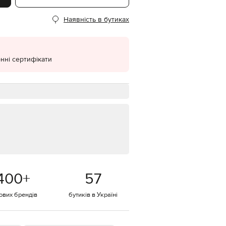
EUR
Наявність в бутиках
Denmark
€
EUR
Estonia
€
нні сертифікати
EUR
Finland
€
EUR
France
€
EUR
Germany
€
EUR
Greece
400
+
57
€
EUR
тових брендів
бутиків в Україні
Hungary
€
EUR