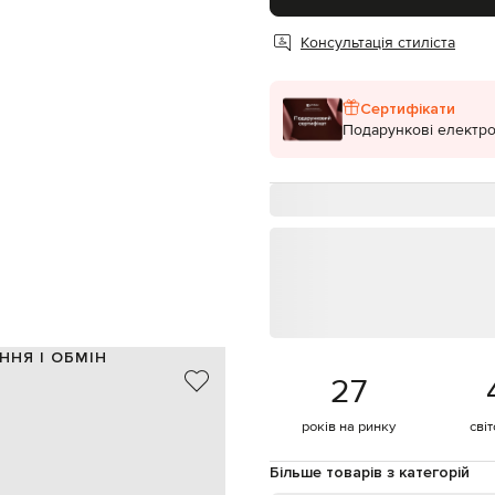
Консультація стиліста
Сертифікати
Подарункові електро
ННЯ І ОБМІН
27
98% бавовна, 2% еластан
Італія
років на ринку
сві
бежевий
брендований принт
Більше товарів з категорій
, регульований низ на кулісці