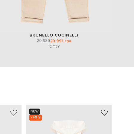
BRUNELLO CUCINELLI
29 986
20 991 грн
12Y
13Y
NEW
NEW
- 49%
- 49%