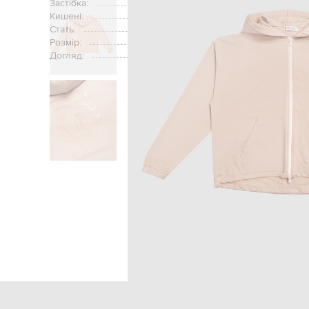
Застібка:
Кишені:
Стать:
Розмір:
Догляд:
Головна
Дітям
Brunello Cucinelli
О