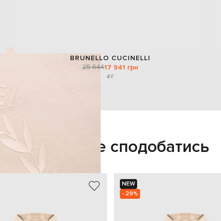
BRUNELLO CUCINELLI
25 644
17 941 грн
4Y
Також може сподобатись
NEW
- 29%