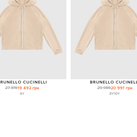
RUNELLO CUCINELLI
BRUNELLO CUCINELL
27 816
29 986
19 492 грн
20 991 грн
4Y
8Y
10Y