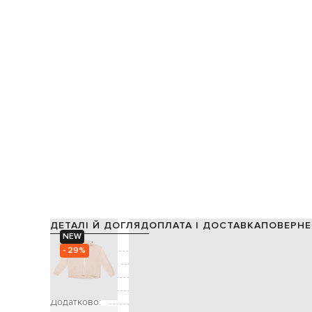
ДЕТАЛІ Й ДОГЛЯД
ОПЛАТА І ДОСТАВКА
ПОВЕРНЕ
NEW
Склад:
- 29%
Виробництво:
Колір:
Декор:
Додатково:
вшитий капюшон