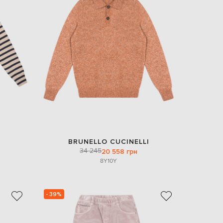
BRUNELLO CUCINELLI
34 245
20 558 грн
8Y
10Y
- 39%