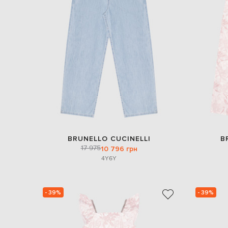
BRUNELLO CUCINELLI
B
17 975
10 796 грн
4Y
6Y
- 39%
- 39%