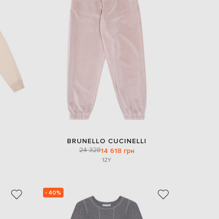
BRUNELLO CUCINELLI
24 328
14 618 грн
12Y
- 40%