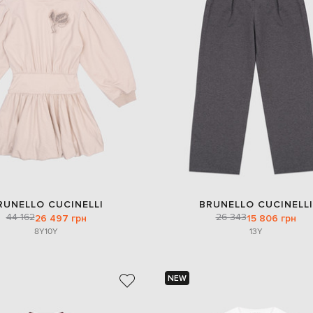
RUNELLO CUCINELLI
BRUNELLO CUCINELLI
44 162
26 343
26 497 грн
15 806 грн
8Y
10Y
13Y
NEW