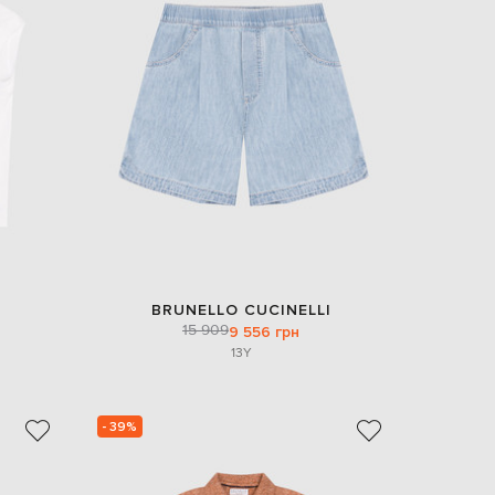
EUR
Slovakia
€
EUR
Slovenia
€
EUR
Spain
€
EUR
Sweden
€
UAH
Ukraine
₴
BRUNELLO CUCINELLI
15 909
9 556 грн
EUR
13Y
Other
€
- 39%