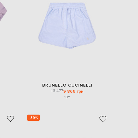
Italy
€
EUR
Latvia
€
EUR
Lithuania
€
EUR
Luxembourg
€
EUR
Netherlands
€
BRUNELLO CUCINELLI
PLN
16 477
9 866 грн
Poland
zł
10Y
EUR
Portugal
€
- 39%
EUR
Romania
€