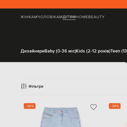
ЖІНКАМ
ЧОЛОВІКАМ
ДІТЯМ
HOME
BEAUTY
Дизайнери
Baby (0-36 міс)
Kids (2-12 років)
Teen (13
О
Фільтри
- 39%
- 39%