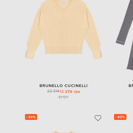
BRUNELLO CUCINELLI
B
22 314
13 378 грн
8Y
10Y
- 39%
- 40%