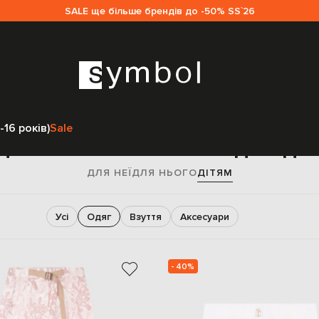
SALE ще більше брендів до -50% SS`26
Головна
Дітям
Brunello Cucinelli
Одяг
-16 років)
Sale
дяг Brunello Cucinelli для діт
ДЛЯ НЕЇ
ДЛЯ НЬОГО
ДІТЯМ
Усі
Одяг
Взуття
Аксесуари
- 40%