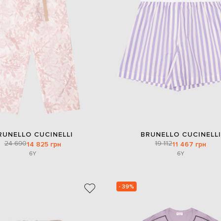
RUNELLO CUCINELLI
BRUNELLO CUCINELLI
24 690
19 112
14 825 грн
11 467 грн
6Y
6Y
- 39%