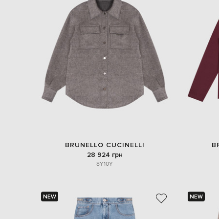
BRUNELLO CUCINELLI
B
28 924 грн
8Y
10Y
NEW
NEW