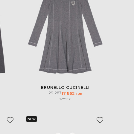
BRUNELLO CUCINELLI
29 287
17 562 грн
12Y
13Y
NEW