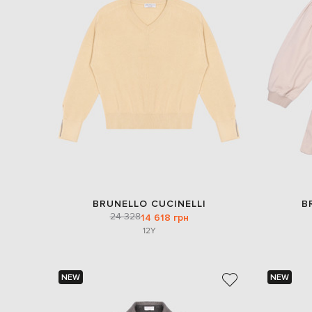
BRUNELLO CUCINELLI
B
24 328
14 618 грн
12Y
NEW
NEW