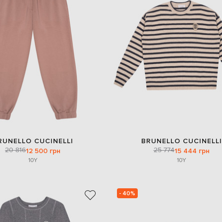
RUNELLO CUCINELLI
BRUNELLO CUCINELLI
20 816
25 774
12 500 грн
15 444 грн
10Y
10Y
- 40%