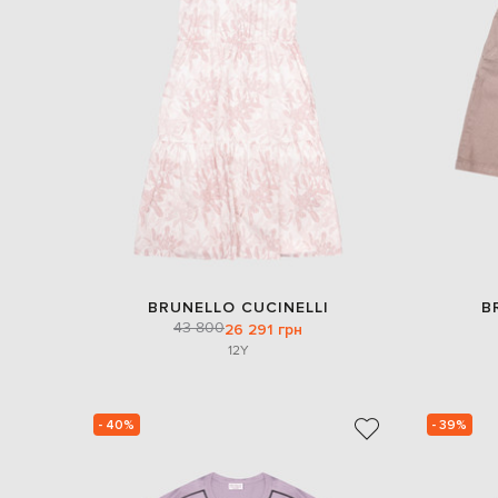
BRUNELLO CUCINELLI
B
43 800
26 291 грн
12Y
- 40%
- 39%