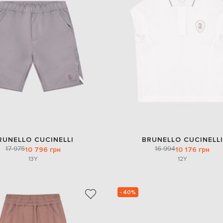
RUNELLO CUCINELLI
BRUNELLO CUCINELLI
17 975
16 994
10 796 грн
10 176 грн
13Y
12Y
- 40%