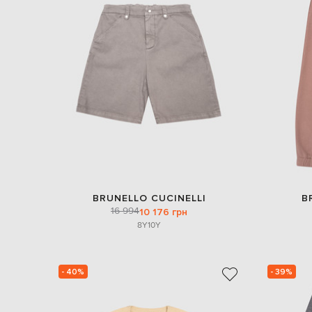
BRUNELLO CUCINELLI
B
16 994
10 176 грн
8Y
10Y
- 40%
- 39%