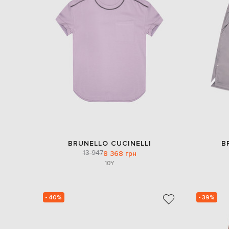
BRUNELLO CUCINELLI
B
13 947
8 368 грн
10Y
- 40%
- 39%