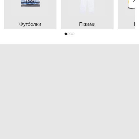
Футболки
Піжами
К