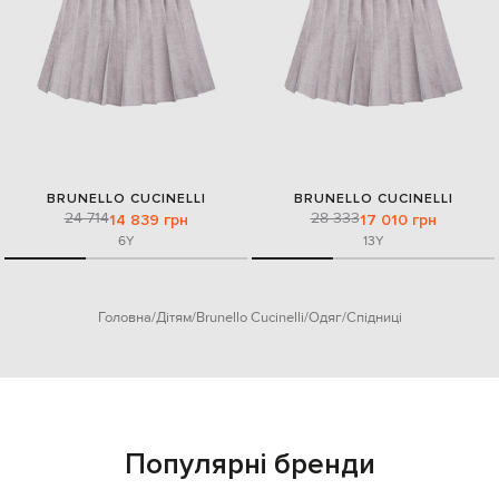
BRUNELLO CUCINELLI
BRUNELLO CUCINELLI
24 714
28 333
14 839 грн
17 010 грн
6Y
13Y
Головна
Дітям
Brunello Cucinelli
Одяг
Спідниці
Популярні бренди