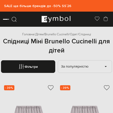
SALE ще більше брендів до -50% SS`26
Головна
Дітям
Brunello Cucinelli
Одяг
Спідниці
Спідниці Міні Brunello Cucinelli для
дітей
За популярністю
Фільтри
- 39%
- 39%