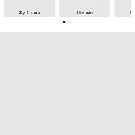
Футболки
Піжами
К