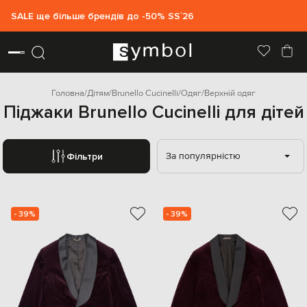
SALE ще більше брендів до -50% SS`26
Головна
Дітям
Brunello Cucinelli
Одяг
Верхній одяг
Піджаки Brunello Cucinelli для дітей
За популярністю
Фільтри
- 39%
- 39%