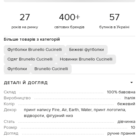
27
400
+
57
років на ринку
світових брендів
бутиків в Україні
Більше товарів з категорій
Футболки Brunello Cucinelli
Бежеві футболки
Одяг Brunello Cucinelli
Новинки Brunello Cucinelli
Футболки
Brunello Cucinelli
ДЕТАЛІ Й ДОГЛЯД
Склад
100% бавовна
Виробництво
Італія
Колір
бежевий
Декор
принт напису Fire, Air, Earth, Water, принт логотипа,
відвороти, фігурний низ
Стать
дівчинка
Розмір
10
Догляд
ручне прання