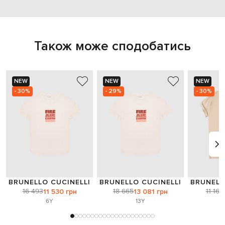
Також може сподобатись
NEW
NEW
NEW
- 30%
- 29%
- 30%
BRUNELLO CUCINELLI
BRUNELLO CUCINELLI
BRUNELL
16 493
18 665
11 168
11 530 грн
13 081 грн
6Y
13Y