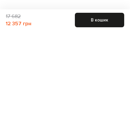
17 682
В кошик
12 357 грн
Приєднуйтесь до нас і отримайте доступ до
закритих розпродажів
Для неї
Для нього
Підписатися