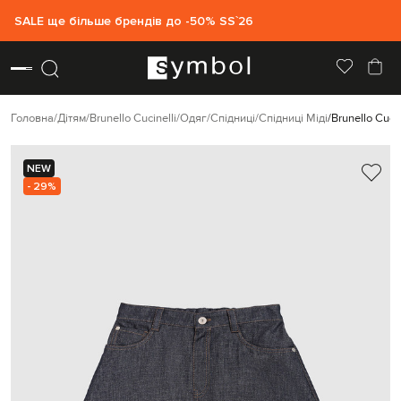
SALE ще більше брендів до -50% SS`26
Головна
Дітям
Brunello Cucinelli
Одяг
Спідниці
Спідниці Міді
Brunello Cuc
NEW
- 29%