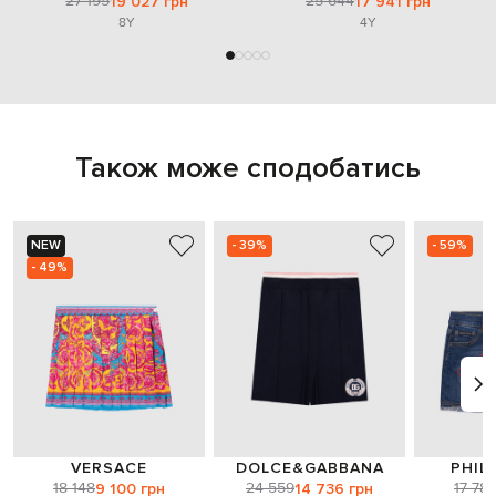
27 195
25 644
19 027 грн
17 941 грн
8Y
4Y
Також може сподобатись
NEW
- 39%
- 59%
- 49%
VERSACE
DOLCE&GABBANA
PHIL
18 148
24 559
17 78
9 100 грн
14 736 грн