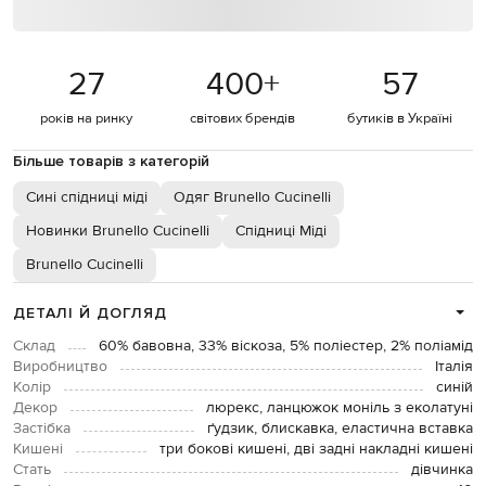
27
400
+
57
років на ринку
світових брендів
бутиків в Україні
Більше товарів з категорій
Сині спідниці міді
Одяг Brunello Cucinelli
Новинки Brunello Cucinelli
Спідниці Міді
Brunello Cucinelli
ДЕТАЛІ Й ДОГЛЯД
Склад
60% бавовна, 33% віскоза, 5% поліестер, 2% поліамід
Виробництво
Італія
Колір
синій
Декор
люрекс, ланцюжок моніль з еколатуні
Застібка
ґудзик, блискавка, еластична вставка
Кишені
три бокові кишені, дві задні накладні кишені
Стать
дівчинка