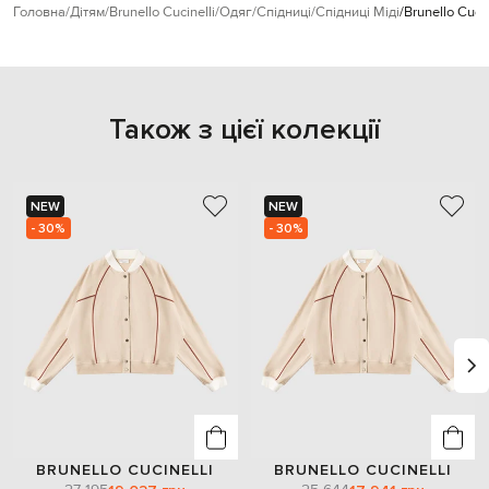
Головна
Дітям
Brunello Cucinelli
Одяг
Спідниці
Спідниці Міді
Brunello Cuc
Також з цієї колекції
NEW
NEW
- 30%
- 30%
BRUNELLO CUCINELLI
BRUNELLO CUCINELLI