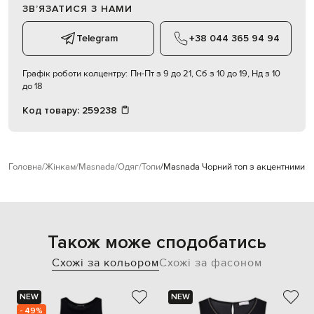
ЗВʼЯЗАТИСЯ З НАМИ
Telegram
+38 044 365 94 94
Графік роботи колцентру:
Пн-Пт з 9 до 21, Сб з 10 до 19, Нд з 10
до 18
Код товару:
259238
Головна
Жінкам
Masnada
Одяг
Топи
Masnada Чорний топ з акцентними 
Також може сподобатись
Схожі за кольором
Схожі за фасоном
NEW
NEW
- 49%