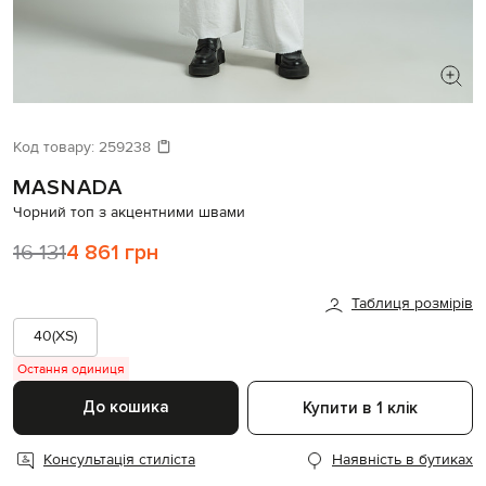
ШУКАЄТЕ НОВИЙ ОБРАЗ?
Давайте підберемо щось ще
Код товару:
259238
MASNADA
Схожі товари
Чорний топ з акцентними швами
16 131
4 861 грн
Таблиця розмірів
40(XS)
Остання одиниця
До кошика
Купити в 1 клік
Консультація стиліста
Наявність в бутиках