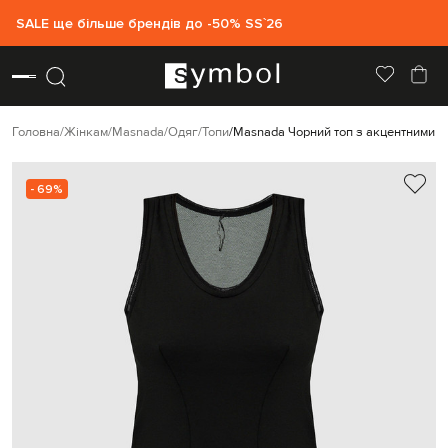
SALE ще більше брендів до -50% SS`26
Головна
Жінкам
Masnada
Одяг
Топи
Masnada Чорний топ з акцентними 
- 69%