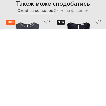
Також може сподобатись
Схожі за кольором
Схожі за фасоном
- 30%
NEW
PESERICO
PESERICO
20 836
14 580 грн
21 146 грн
XXS
S
L