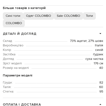
Більше товарів з категорій
Сині топи
Одяг COLOMBO
Sale COLOMBO
Топи
COLOMBO
ДЕТАЛІ Й ДОГЛЯД
Склад
73% ацетат, 27% шовк
Виробництво
Італія
Колір
синій
Застібка
ґудзик
Догляд
суха чистка
Зріст моделі
176 см
Розмір на моделі
40
Параметри моделі
Груди:
82
Талія:
60
Стегна:
95
ОПЛАТА І ДОСТАВКА