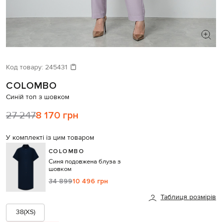
ШУКАЄТЕ НОВИЙ ОБРАЗ?
Давайте підберемо щось ще
Код товару:
245431
COLOMBO
Схожі товари
Синій топ з шовком
27 247
8 170 грн
У комплекті із цим товаром
COLOMBO
Синя подовжена блуза з
шовком
34 899
10 496 грн
Таблиця розмірів
38(XS)