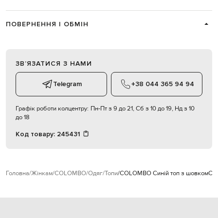
ПОВЕРНЕННЯ І ОБМІН
ЗВʼЯЗАТИСЯ З НАМИ
Telegram
+38 044 365 94 94
Графік роботи колцентру:
Пн-Пт з 9 до 21, Сб з 10 до 19, Нд з 10
до 18
Код товару:
245431
Головна
Жінкам
COLOMBO
Одяг
Топи
COLOMBO Синій топ з шовком
CM