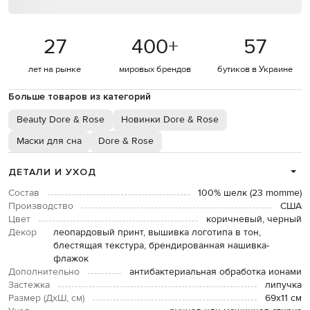
27
400
+
57
лет на рынке
мировых брендов
бутиков в Украине
Больше товаров из категорий
Beauty Dore & Rose
Новинки Dore & Rose
Маски для сна
Dore & Rose
ДЕТАЛИ И УХОД
Состав
100% шелк (23 momme)
Производство
США
Цвет
коричневый, черный
Декор
леопардовый принт, вышивка логотипа в тон,
блестящая текстура, брендированная нашивка-
флажок
Дополнительно
антибактериальная обработка ионами
Застежка
липучка
Размер (ДхШ, см)
69х11 см