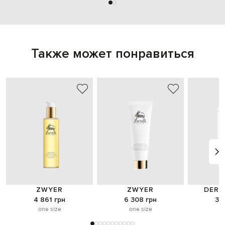
Также может понравиться
ZWYER
ZWYER
DERM
4 861 грн
6 308 грн
3 
one size
one size