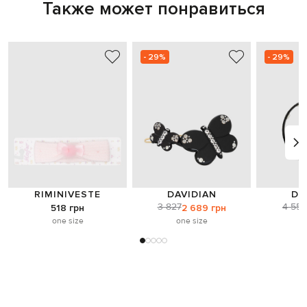
Также может понравиться
- 29%
- 29%
RIMINIVESTE
DAVIDIAN
DA
3 827
4 551
518 грн
2 689 грн
one size
one size
o