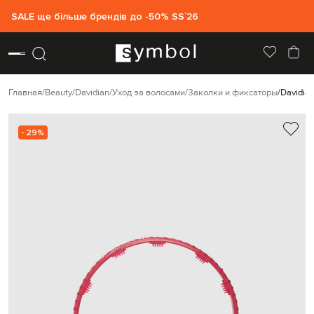
SALE ще більше брендів до -50% SS`26
Главная
Beauty
Davidian
Уход за волосами
Заколки и фиксаторы
Davidia
- 29%