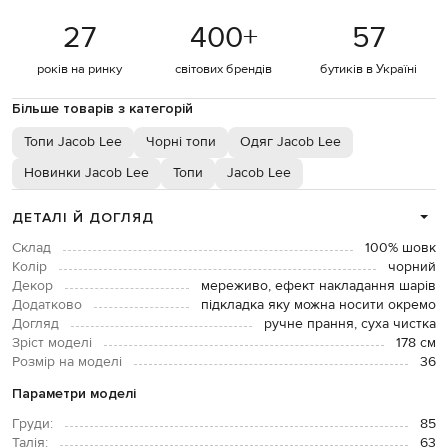
27
400
+
57
років на ринку
світових брендів
бутиків в Україні
Більше товарів з категорій
Топи Jacob Lee
Чорні топи
Одяг Jacob Lee
Новинки Jacob Lee
Топи
Jacob Lee
ДЕТАЛІ Й ДОГЛЯД
Склад
100% шовк
Колір
чорний
Декор
мереживо, ефект накладання шарів
Додатково
підкладка яку можна носити окремо
Догляд
ручне прання, суха чистка
Зріст моделі
178 см
Розмір на моделі
36
Параметри моделі
Груди:
85
Талія:
63