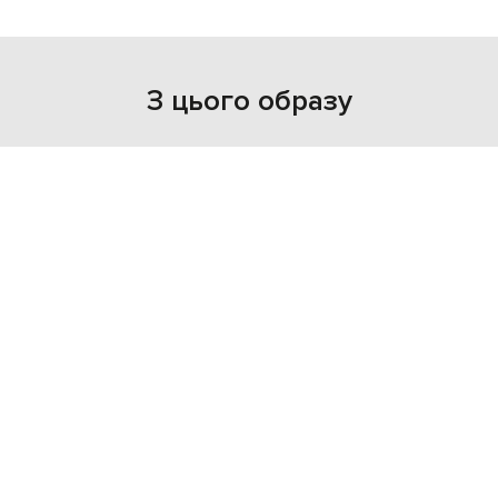
З цього образу
- 69%
JACOB LEE
53 768
16 131 грн
XS