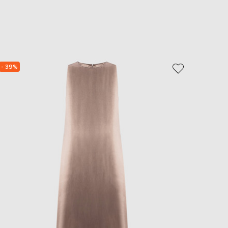
EUR
Slovakia
€
EUR
Slovenia
€
- 39%
NEW
EUR
Spain
- 49%
€
EUR
Sweden
€
UAH
Ukraine
₴
EUR
Other
€