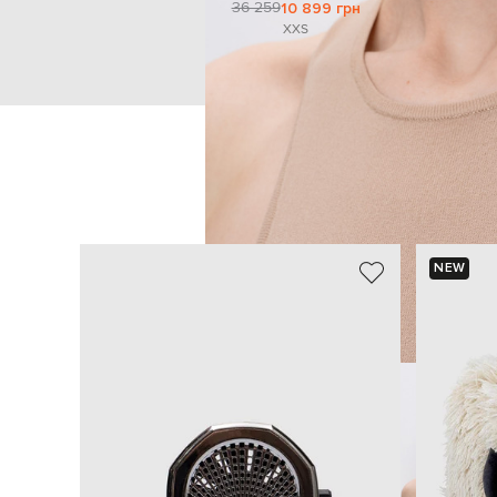
36 259
10 899 грн
XXS
NEW