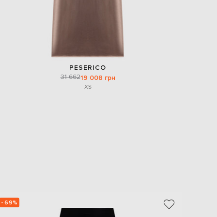
PESERICO
31 662
19 008 грн
XS
- 69%
- 69%