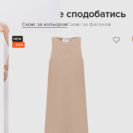
Також може сподобатись
Схожі за кольором
Схожі за фасоном
NEW
- 49%