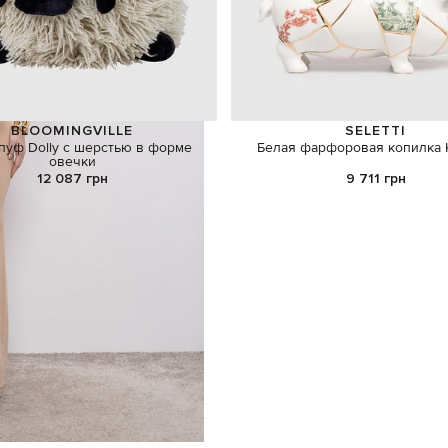
BLOOMINGVILLE
SELETTI
пуф Dolly с шерстью в форме
Белая фарфоровая копилка K
овечки
12 087 грн
9 711 грн