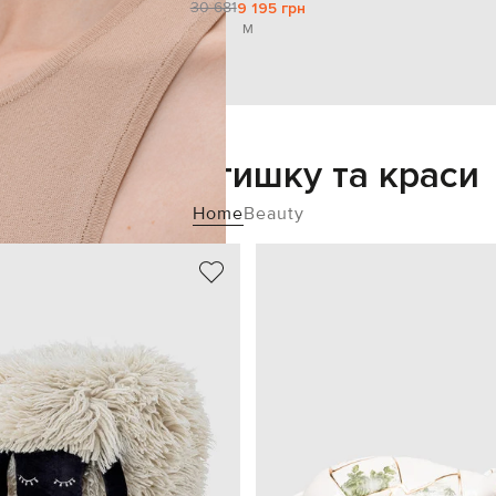
30 681
9 195 грн
M
Додайте затишку та краси
Home
Beauty