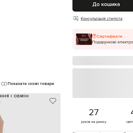
До кошика
Консультація стиліста
Сертифікати
Подарункові електро
Показати схожі товари
ННЯ І ОБМІН
83% віскоза, 17% еліт
27
бежевий
комір-халтер
років на ринку
сві
ручне прання, суха чистка
178 см