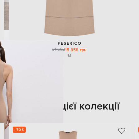
PESERICO
31 662
15 858 грн
M
Також з цієї колекції
- 70%