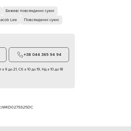
Italy
€
Бежеві повсякденні сукні
EUR
Latvia
acob Lee
Повсякденні сукні
€
EUR
Lithuania
€
EUR
Luxembourg
+38 044 365 94 94
€
EUR
 з 9 до 21, Сб з 10 до 19, Нд з 10 до 18
Netherlands
€
PLN
Poland
zł
EUR
Portugal
сі
WKD027SS25DC
€
EUR
Romania
€