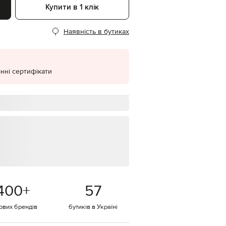
Купити в 1 клік
EUR
Denmark
€
Наявність в бутиках
EUR
Estonia
€
нні сертифікати
EUR
Finland
€
EUR
France
€
EUR
Germany
€
EUR
Greece
€
400
+
57
EUR
Hungary
€
тових брендів
бутиків в Україні
EUR