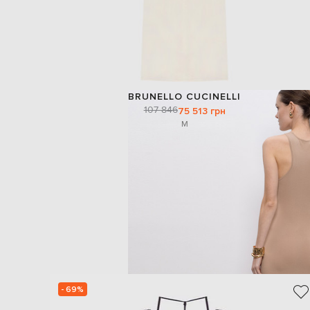
BRUNELLO CUCINELLI
107 846
75 513 грн
M
- 69%