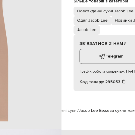
Більше товарів з категорій
S
Повсякденні сукні Jacob Lee
85
Одяг Jacob Lee
Новинки J
63
Jacob Lee
92
ЗВʼЯЗАТИСЯ З НАМИ
Telegram
Графік роботи колцентру:
Пн-Пт
Код товару:
295053
Jacob Lee
Одяг
Сукні
Повсякденні сукні
Jacob Lee Бежева сукня мак