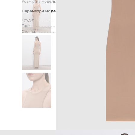
Розмір на моделі:
Параметри моделі
Груди:
Талія:
Стегна:
Головна
Жінкам