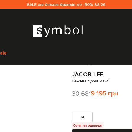
SALE ще більше брендів до -50% SS`26
Jacob Lee
Одяг
Сукні
Повсякденні сукні
Jacob Lee Бежева сукня мак
ale
Код товару:
295053
JACOB LEE
Бежева сукня максі
30 681
9 195 грн
M
Остання одиниця