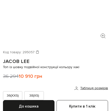
Код товару:
295057
JACOB LEE
Топ із шовку подвійної конструкції кольору хакі
36 294
10 910 грн
Таблиця розмірів
36(XXS)
38(XS)
До кошика
Купити в 1 клік