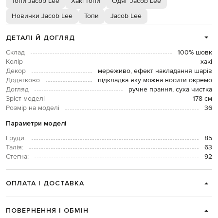
Топи Jacob Lee
Хакі топи
Одяг Jacob Lee
Новинки Jacob Lee
Топи
Jacob Lee
ДЕТАЛІ Й ДОГЛЯД
Склад
100% шовк
Колір
хакі
Декор
мереживо, ефект накладання шарів
Додатково
підкладка яку можна носити окремо
Догляд
ручне прання, суха чистка
Зріст моделі
178 см
Розмір на моделі
36
Параметри моделі
Груди:
85
Талія:
63
Стегна:
92
ОПЛАТА І ДОСТАВКА
ПОВЕРНЕННЯ І ОБМІН