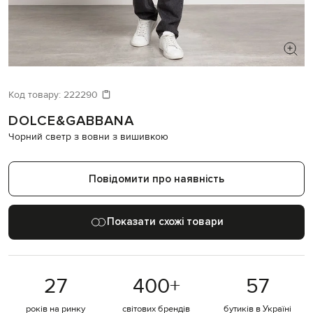
ШУКАЄТЕ НОВИЙ ОБРАЗ?
Давайте підберемо щось ще
Код товару:
222290
DOLCE&GABBANA
Схожі товари
Чорний светр з вовни з вишивкою
Повідомити про наявність
Показати схожі товари
27
400
+
57
років на ринку
світових брендів
бутиків в Україні