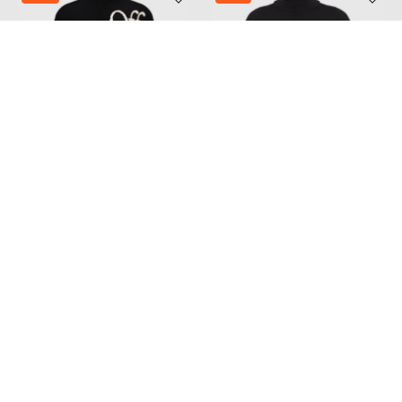
OFF-WHITE
VETEMENTS
30 570
74 114
18 322 грн
44 479 грн
XXL
S
Також з цієї колекції