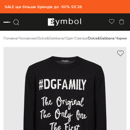
SALE ще більше брендів до -50% SS`26
Головна
Чоловікам
Dolce&Gabbana
Одяг
Светри
Dolce&Gabbana Чорний 