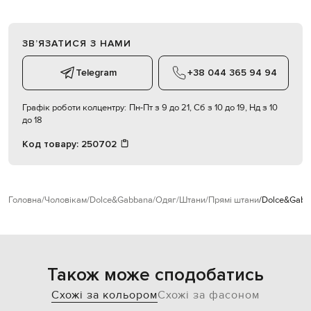
ЗВʼЯЗАТИСЯ З НАМИ
Telegram
+38 044 365 94 94
Графік роботи колцентру:
Пн-Пт з 9 до 21, Сб з 10 до 19, Нд з 10
до 18
Код товару:
250702
Головна
Чоловікам
Dolce&Gabbana
Одяг
Штани
Прямі штани
Dolce&Gabb
Також може сподобатись
Схожі за кольором
Схожі за фасоном