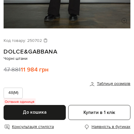
ШУКАЄТЕ НОВИЙ ОБРАЗ?
Давайте підберемо щось ще
Код товару:
250702
DOLCE&GABBANA
Схожі товари
Чорні штани
47 881
11 984 грн
Таблиця розмірів
48(M)
Остання одиниця
До кошика
Купити в 1 клік
Консультація стиліста
Наявність в бутиках