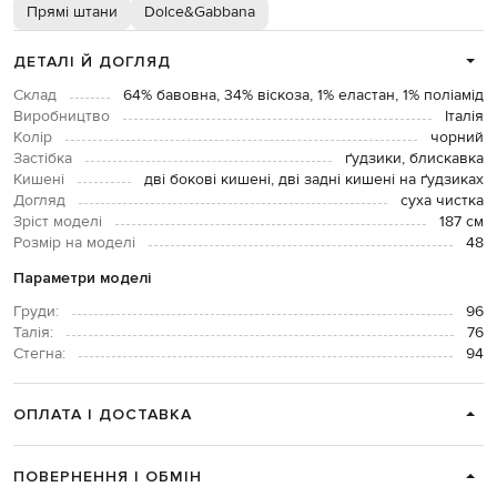
Прямі штани
Dolce&Gabbana
ДЕТАЛІ Й ДОГЛЯД
Склад
64% бавовна, 34% віскоза, 1% еластан, 1% поліамід
Виробництво
Італія
Колір
чорний
Застібка
ґудзики, блискавка
Кишені
дві бокові кишені, дві задні кишені на ґудзиках
Догляд
суха чистка
Зріст моделі
187 см
Розмір на моделі
48
Параметри моделі
Груди:
96
Талія:
76
Стегна:
94
ОПЛАТА І ДОСТАВКА
ПОВЕРНЕННЯ І ОБМІН