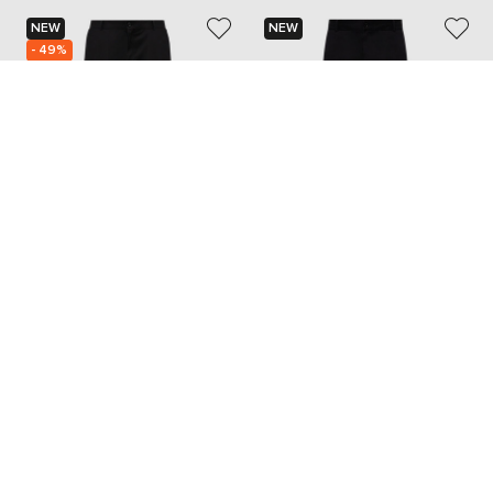
NEW
NEW
- 49%
DOLCE&GABBANA
MONCLER
34 607
17 304 грн
42 302 грн
M
L
XL
XXL
M
L
XL
Також з цієї колекції