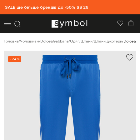
SALE ще більше брендів до -50% SS`26
Головна
Чоловікам
Dolce&Gabbana
Одяг
Штани
Штани джогери
Dolce&Ga
- 74%