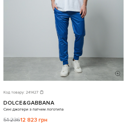
ШУКАЄТЕ НОВИЙ ОБРАЗ?
Давайте підберемо щось ще
Код товару:
241427
DOLCE&GABBANA
Схожі товари
Сині джогери з патчем логотипа
51 236
12 823 грн