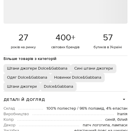
27
400
+
57
років на ринку
світових брендів
бутиків в Україні
Більше товарів з категорій
Штани джогери Dolce&Gabbana
Сині штани джогери
Одяг Dolce&Gabbana
Новинки Dolce&Gabbana
Штани джогери
Dolce&Gabbana
ДЕТАЛІ Й ДОГЛЯД
Склад
100% поліестер / 96% поліамід, 4% еластан
Виробництво
Італія
Колір
синій, білий
Декор
патч логотипа, лампаси
Застібка
еластичний пояс на шнурку