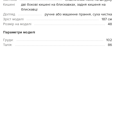
Кишені
дві бокові кишені на блискавках, задня кишеня на
блискавці
Догляд
ручне або машинне прання, суха чистка
Зріст моделі
187 см
Розмір на моделі
48
Параметри моделі
Груди:
102
Талія:
86
Стегна:
94
ОПЛАТА І ДОСТАВКА
ПОВЕРНЕННЯ І ОБМІН
ЗВʼЯЗАТИСЯ З НАМИ
Telegram
+38 044 365 94 94