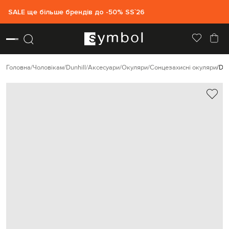
SALE ще більше брендів до -50% SS`26
Головна
Чоловікам
Dunhill
Аксесуари
Окуляри
Сонцезахисні окуляри
Dun