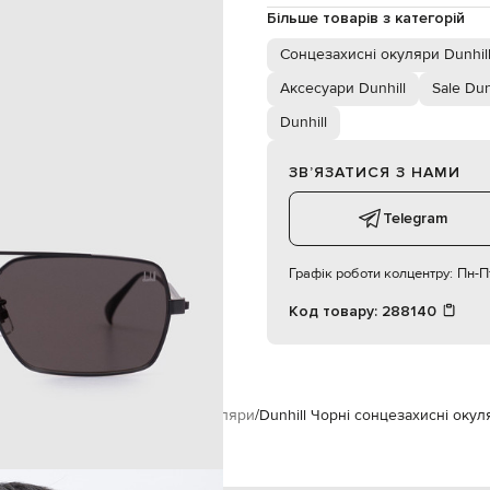
чорний
Більше товарів з категорій
чорний
Сонцезахисні окуляри Dunhil
Аксесуари Dunhill
Sale Dun
Dunhill
ЗВʼЯЗАТИСЯ З НАМИ
Telegram
Графік роботи колцентру:
Пн-Пт
Код товару:
288140
ари
Окуляри
Сонцезахисні окуляри
Dunhill Чорні сонцезахисні окул