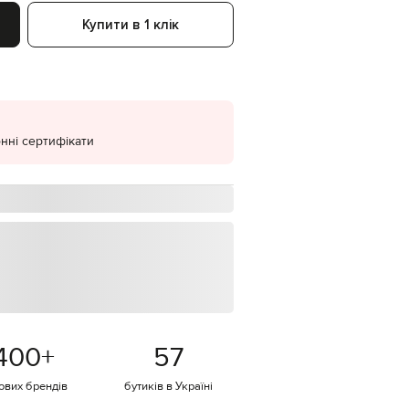
Купити в 1 клік
EUR
Denmark
€
EUR
Estonia
€
EUR
нні сертифікати
Finland
€
EUR
France
€
EUR
Germany
€
EUR
Greece
€
400
+
57
EUR
Hungary
€
тових брендів
бутиків в Україні
EUR