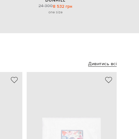
DUNHILL
24 300
8 532 грн
one size
Дивитись всі