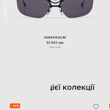
INNERRAUM
33 503 грн
one size
Також з цієї колекції
- 64%