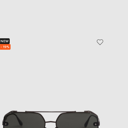
EUR
Slovakia
€
EUR
Slovenia
€
EUR
NEW
Spain
€
- 19%
EUR
Sweden
€
UAH
Ukraine
₴
EUR
Other
€