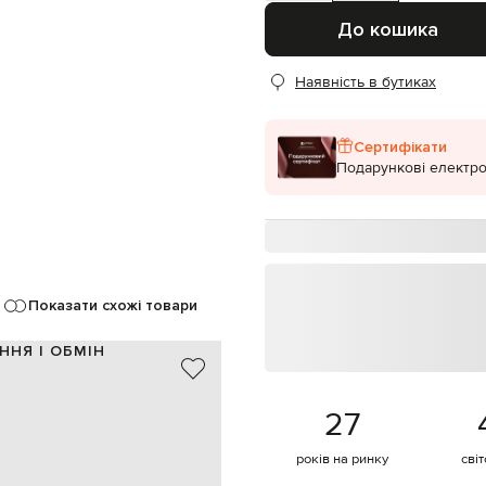
До кошика
Наявність в бутиках
Сертифікати
Подарункові електро
Показати схожі товари
ННЯ І ОБМІН
титан / нейлон
Японія
27
гравіювання логотипа
трафіолетового випромінювання
років на ринку
сві
тка, протирати м'якою тканиною