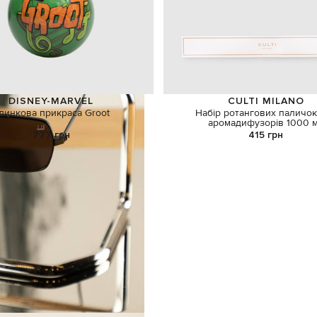
DISNEY-MARVEL
CULTI MILANO
линкова прикраса Groot
Набір ротангових паличок
аромадифузорів 1000 
777 грн
415 грн