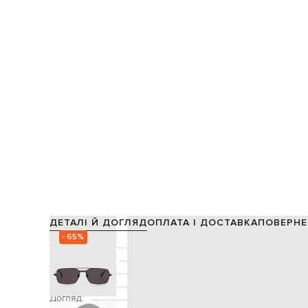
ДЕТАЛІ Й ДОГЛЯД
ОПЛАТА І ДОСТАВКА
ПОВЕРНЕ
- 65%
Склад:
Виробництво:
Декор:
Додатково:
захист від уль
Догляд:
спеціалізована чис