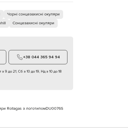
Italy
€
l
Чорні сонцезахисні окуляри
EUR
Latvia
€
hill
Сонцезахисні окуляри
EUR
Lithuania
€
EUR
Luxembourg
€
+38 044 365 94 94
EUR
Netherlands
 з 9 до 21, Сб з 10 до 19, Нд з 10 до 18
€
PLN
Poland
zł
EUR
Portugal
€
яри Rollagas з логотипом
DU0076S
EUR
Romania
€