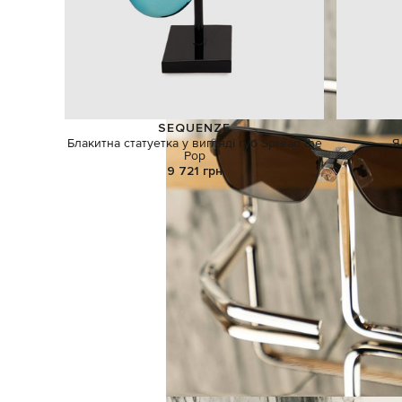
SEQUENZE
Блакитна статуетка у вигляді губ Spread the
Я
Pop
9 721 грн