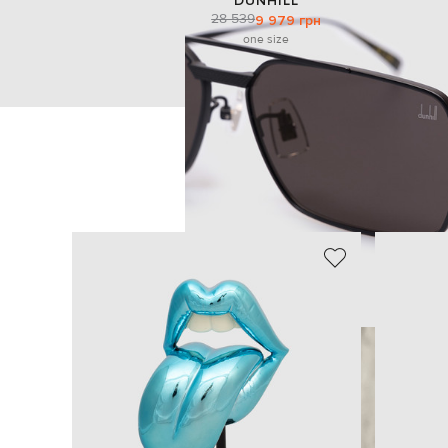
DUNHILL
28 539
9 979 грн
one size