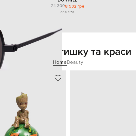
DUNHILL
24 300
8 532 грн
one size
Додайте затишку та краси
Home
Beauty