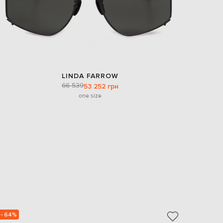
LINDA FARROW
66 539
53 252 грн
one size
- 64%