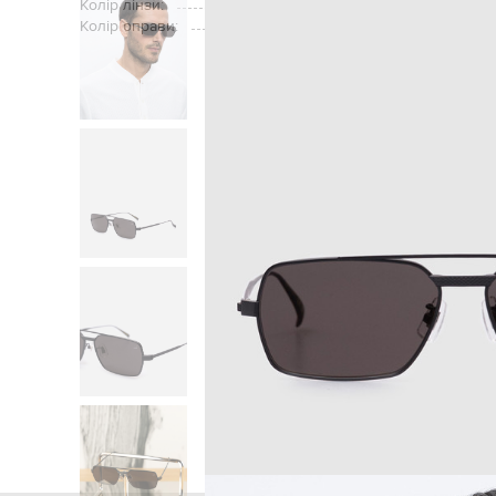
Колір лінзи:
Колір оправи:
Головна
Чоловікам
Dunhill
Аксесу