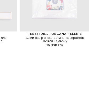
TESSITURA TOSCANA TELERIE
 для
Білий набір зі скатертини та серветок
Біла ска
мл
TIZIANO з льону
16 390 грн