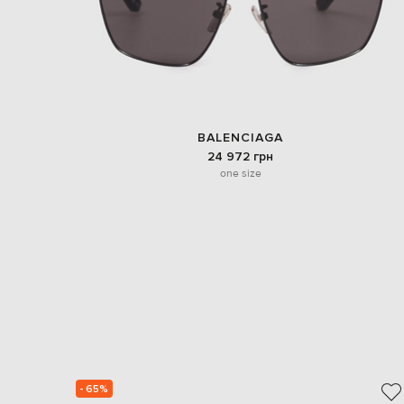
BALENCIAGA
24 972 грн
one size
- 65%