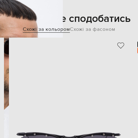
Також може сподобатись
Схожі за кольором
Схожі за фасоном