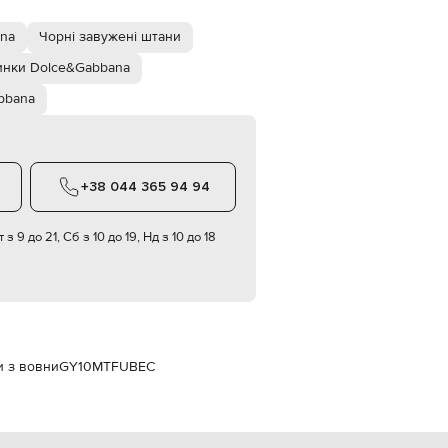
Italy
€
ana
Чорні завужені штани
EUR
Latvia
нки Dolce&Gabbana
€
bbana
EUR
Lithuania
€
EUR
Luxembourg
+38 044 365 94 94
€
EUR
 з 9 до 21, Сб з 10 до 19, Нд з 10 до 18
Netherlands
€
PLN
Poland
zł
EUR
Portugal
и з вовни
GY10MTFUBEC
€
EUR
Romania
€