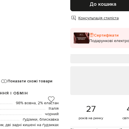
До кошика
Консультація стиліста
Сертифікати
Подарункові електро
Показати схожі товари
ННЯ І ОБМІН
98% вовна, 2% еластан
27
Італія
чорний
років на ринку
сві
ґудзики, блискавка
м, дві задні кишені на ґудзиках