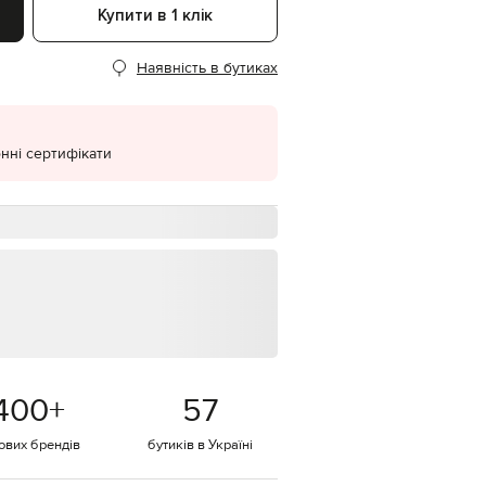
Купити в 1 клік
EUR
Denmark
€
Наявність в бутиках
EUR
Estonia
€
нні сертифікати
EUR
Finland
€
EUR
France
€
EUR
Germany
€
EUR
Greece
€
400
+
57
EUR
Hungary
€
тових брендів
бутиків в Україні
EUR