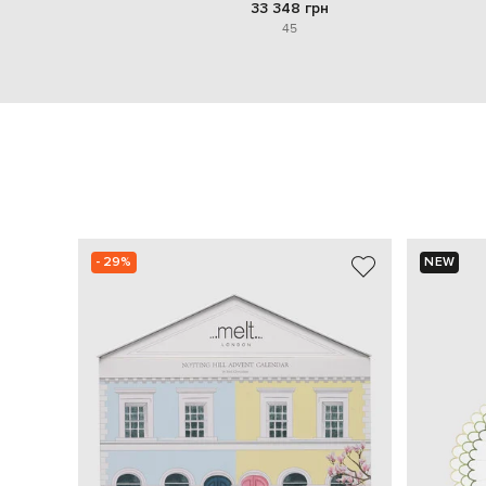
33 348 грн
45
- 29%
NEW