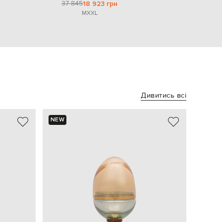
37 845
18 923 грн
M
XXL
Дивитись всі
NEW