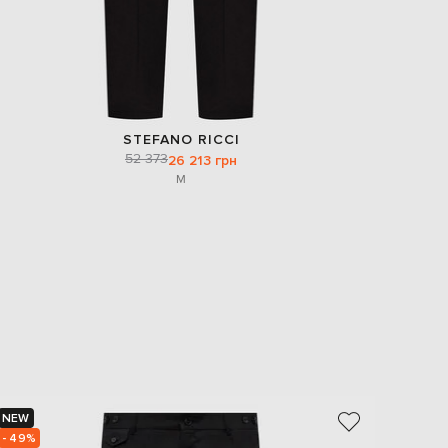
STEFANO RICCI
52 373
26 213 грн
M
NEW
NEW
- 49%