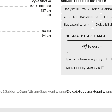
Більше товарів з категорій
суха чистка
100% віскоза
Завужені штани Dolce&Gabb
187 см
48
Одяг Dolce&Gabbana
Нови
Завужені штани
Dolce&Ga
86 см
94 см
ЗВʼЯЗАТИСЯ З НАМИ
Telegram
Графік роботи колцентру:
Пн-Пт
Код товару:
326875
ce&Gabbana
Одяг
Штани
Завужені штани
Dolce&Gabbana Чорні штан