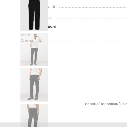
Догляд:
Підкладка деталей:
Зріст моделі:
Розмір на моделі:
Параметри моделі
Талія:
Стегна:
Головна
Чоловікам
Dol