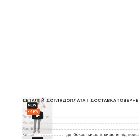
ДЕТАЛІ Й ДОГЛЯД
ОПЛАТА І ДОСТАВКА
ПОВЕРНЕ
NEW
Склад:
- 49%
Виробництво:
Колір:
Застібка:
Кишені:
дві бокові кишені, кишеня під поясо