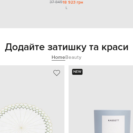
37 845
18 923 грн
L
Додайте затишку та краси
Home
Beauty
NEW