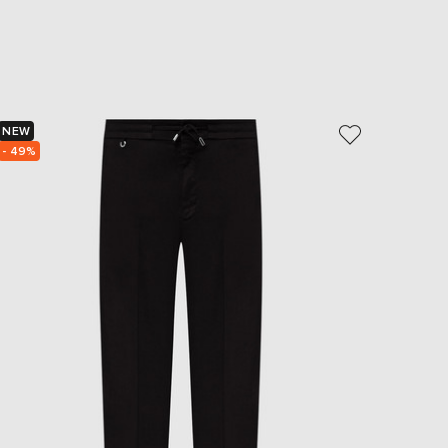
EUR
Slovakia
€
EUR
Slovenia
€
NEW
- 64%
EUR
Spain
- 49%
€
EUR
Sweden
€
UAH
Ukraine
₴
EUR
Other
€