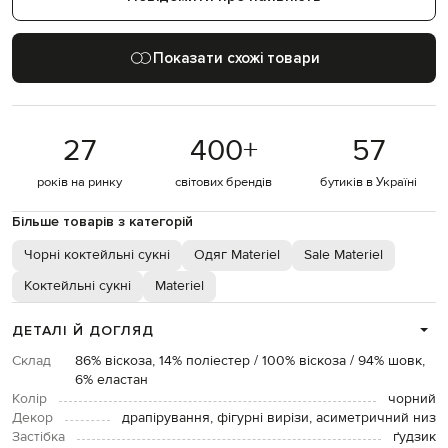
Показати схожі товари
27
400
+
57
років на ринку
світових брендів
бутиків в Україні
Більше товарів з категорій
Чорні коктейльні сукні
Одяг Materiel
Sale Materiel
Коктейльні сукні
Materiel
ДЕТАЛІ Й ДОГЛЯД
Склад
86% віскоза, 14% поліестер / 100% віскоза / 94% шовк,
6% еластан
Колір
чорний
Декор
драпірування, фігурні вирізи, асиметричний низ
Застібка
ґудзик