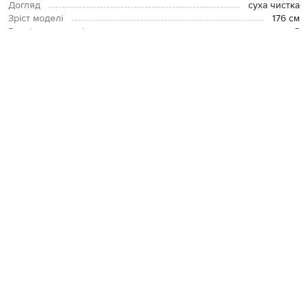
Догляд
суха чистка
Зріст моделі
176 см
Розмір на моделі
S
ОПЛАТА І ДОСТАВКА
ПОВЕРНЕННЯ І ОБМІН
ЗВʼЯЗАТИСЯ З НАМИ
Telegram
+38 044 365 94 94
Графік роботи колцентру:
Пн-Пт з 9 до 21, Сб з 10 до 19, Нд з 10
до 18
Код товару:
227758