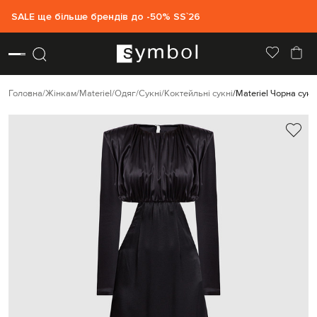
SALE ще більше брендів до -50% SS`26
Головна
Жінкам
Materiel
Одяг
Сукні
Коктейльні сукні
Materiel Чорна сук