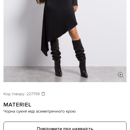
ШУКАЄТЕ НОВИЙ ОБРАЗ?
Давайте підберемо щось ще
Код товару:
227758
MATERIEL
Схожі товари
Чорна сукня міді асиметричного крою
Повідомити про наявність