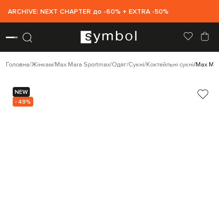
ARCHIVE: NEXT CHAPTER до -60% + EXTRA -50%
Головна
Жінкам
Max Mara Sportmax
Одяг
Сукні
Коктейльні сукні
Max Mar
NEW
- 49%