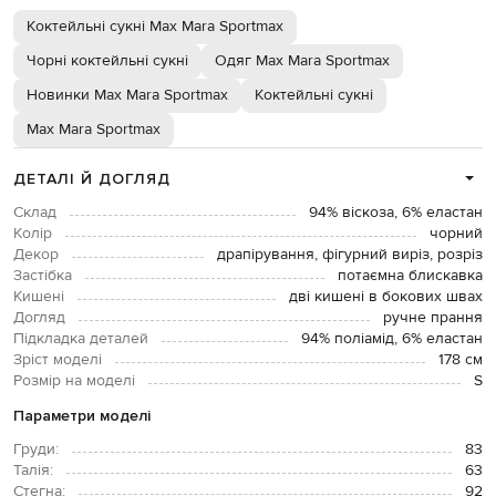
Коктейльні сукні Max Mara Sportmax
Чорні коктейльні сукні
Одяг Max Mara Sportmax
Новинки Max Mara Sportmax
Коктейльні сукні
Max Mara Sportmax
ДЕТАЛІ Й ДОГЛЯД
Склад
94% віскоза, 6% еластан
Колір
чорний
Декор
драпірування, фігурний виріз, розріз
Застібка
потаємна блискавка
Кишені
дві кишені в бокових швах
Догляд
ручне прання
Підкладка деталей
94% поліамід, 6% еластан
Зріст моделі
178 см
Розмір на моделі
S
Параметри моделі
Груди:
83
Талія:
63
Стегна:
92