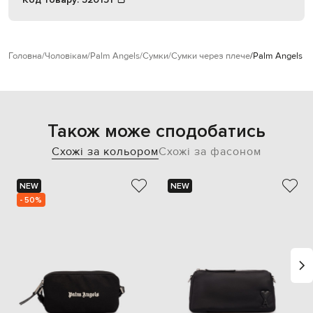
Головна
Чоловікам
Palm Angels
Сумки
Сумки через плече
Palm Angels Ч
Також може сподобатись
Схожі за кольором
Схожі за фасоном
NEW
NEW
- 50%