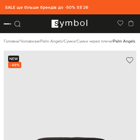
SALE ще більше брендів до -50% SS`26
Головна
Чоловікам
Palm Angels
Сумки
Сумки через плече
Palm Angels Ч
NEW
- 49%