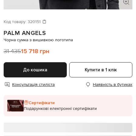
ШУКАЄТЕ НОВИЙ ОБРАЗ?
Давайте підберемо щось ще
Код товару:
320151
PALM ANGELS
Схожі товари
Чорна сумка з вишивкою логотипа
31 435
15 718 грн
До кошика
Купити в 1 клік
Консультація стиліста
Наявність в бутиках
Сертифікати
Подарункові електронні сертифікати