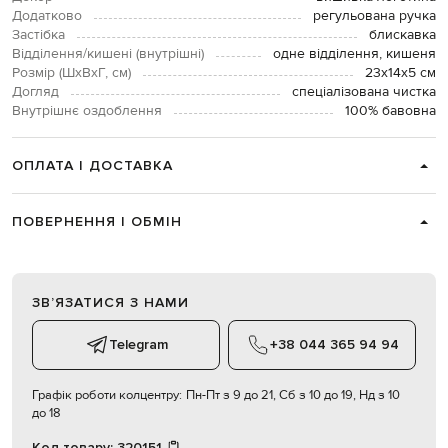
Додатково
регульована ручка
Застібка
блискавка
Відділення/кишені (внутрішні)
одне відділення, кишеня
Розмір (ШхВхГ, см)
23х14х5 см
Догляд
спеціалізована чистка
Внутрішнє оздоблення
100% бавовна
ОПЛАТА І ДОСТАВКА
ПОВЕРНЕННЯ І ОБМІН
ЗВʼЯЗАТИСЯ З НАМИ
Telegram
+38 044 365 94 94
Графік роботи колцентру:
Пн-Пт з 9 до 21, Сб з 10 до 19, Нд з 10
до 18
Код товару:
320151