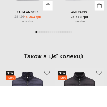
PALM ANGELS
AMI PARIS
28 126
14 063 грн
25 748 грн
one size
one size
Також з цієї колекції
NEW
NEW
- 50%
- 50%