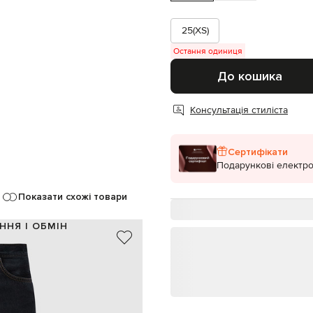
25(XS)
Остання одиниця
До кошика
Консультація стиліста
Сертифікати
Подарункові електро
Показати схожі товари
ННЯ І ОБМІН
100% бавовна
чорний
шліца, патч логотипа
ґудзики
ишені, дві задні накладні кишені