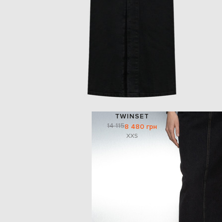
TWINSET
14 115
8 480 грн
XXS