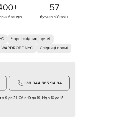
Italy
400
+
57
€
EUR
тових брендів
бутиків в Україні
Latvia
€
EUR
Lithuania
YC
Чорні спідниці прямі
€
e WARDROBE.NYC
Спідниці прямі
EUR
Luxembourg
€
EUR
Netherlands
€
+38 044 365 94 94
PLN
Poland
zł
 з 9 до 21, Сб з 10 до 19, Нд з 10 до 18
EUR
Portugal
€
EUR
Romania
€