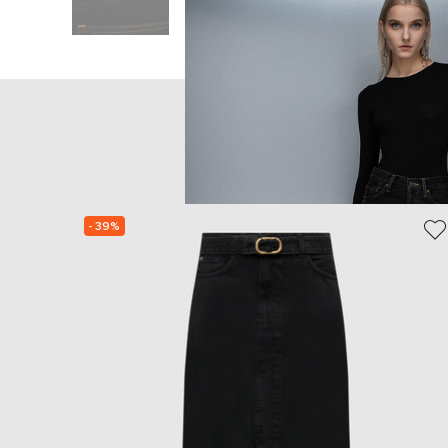
Головна
Жінкам
WARDROB
- 39%