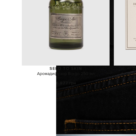
SEED TO SKIN
D
Аромадифузор Borgo 250 мл
Аромад
6 877 грн