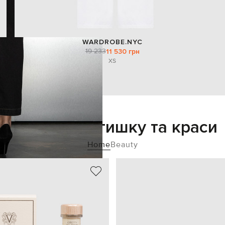
WARDROBE.NYC
19 233
11 530 грн
XS
Додайте затишку та краси
Home
Beauty