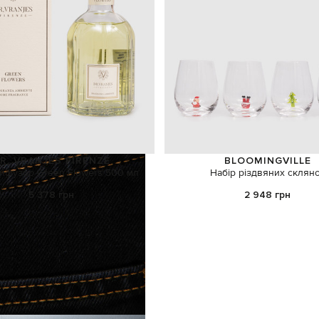
R. VRANJES FIRENZE
BLOOMINGVILLE
ифузор Green Flowers 500 мл
Набір різдвяних склян
5 378 грн
2 948 грн