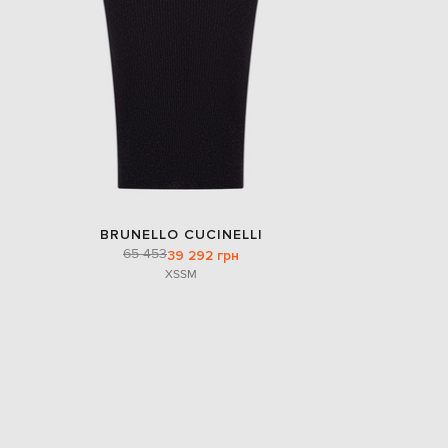
BRUNELLO CUCINELLI
65 453
39 292 грн
XS
S
M