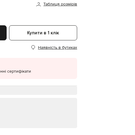
Таблиця розмірів
EUR
Denmark
€
EUR
Estonia
Купити в 1 клік
€
EUR
Наявність в бутиках
Finland
€
EUR
France
€
нні сертифікати
EUR
Germany
€
EUR
Greece
€
EUR
Hungary
€
EUR