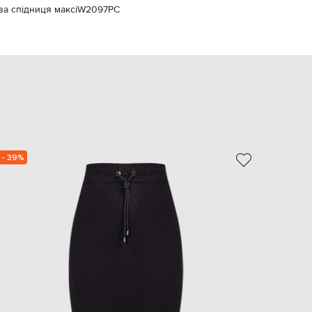
 спідниця максі
W2097PC
EUR
Slovakia
€
EUR
Slovenia
€
EUR
Spain
€
EUR
Sweden
€
- 39%
- 39%
UAH
Ukraine
₴
EUR
Other
€