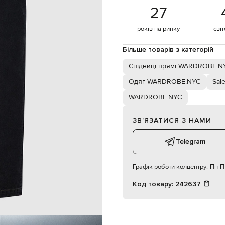
о машинне прання, суха чистка
27
180 см
26
років на ринку
сві
Більше товарів з категорій
Спідниці прямі WARDROBE.N
Одяг WARDROBE.NYC
Sal
WARDROBE.NYC
ЗВʼЯЗАТИСЯ З НАМИ
Telegram
Графік роботи колцентру:
Пн-Пт
Код товару:
242637