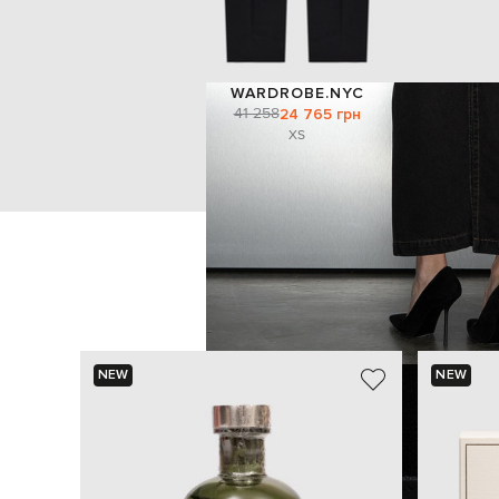
WARDROBE.NYC
41 258
24 765 грн
XS
NEW
NEW