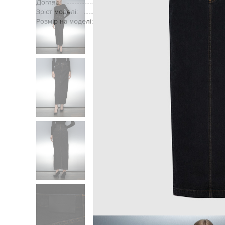
Догляд:
ручне аб
Зріст моделі:
Розмір на моделі: