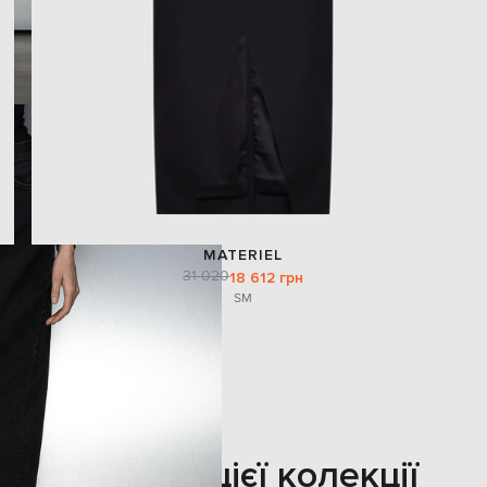
MATERIEL
31 020
18 612 грн
S
M
Також з цієї колекції