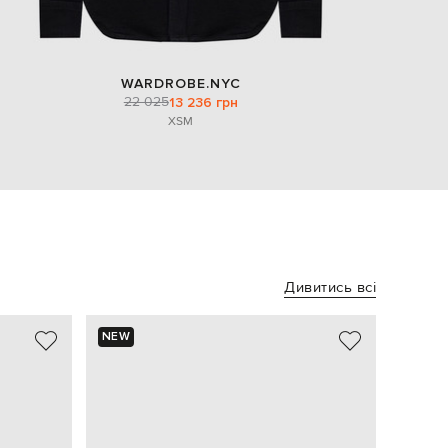
WARDROBE.NYC
22 025
13 236 грн
XS
M
Дивитись всі
NEW