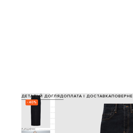
ДЕТАЛІ Й ДОГЛЯД
ОПЛАТА І ДОСТАВКА
ПОВЕРНЕ
- 40%
Склад:
Колір:
Декор:
Застібка:
Кишені:
дві бокові к