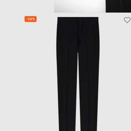
- 39%