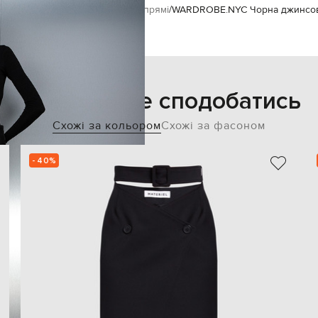
E.NYC
Одяг
Спідниці
Спідниці прямі
WARDROBE.NYC Чорна джинсова
Також може сподобатись
Схожі за кольором
Схожі за фасоном
- 40%