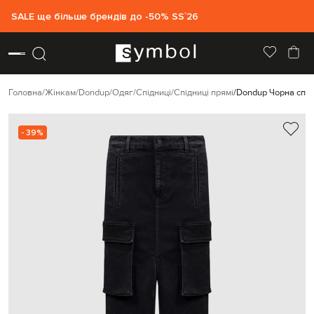
SALE ще більше брендів до -50% SS`26
Головна
Жінкам
Dondup
Одяг
Спідниці
Спідниці прямі
Dondup Чорна спід
- 39%