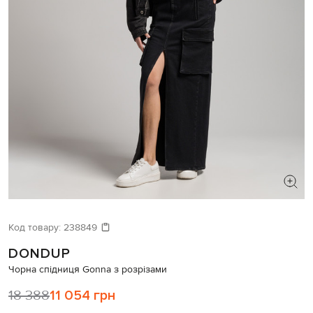
ШУКАЄТЕ НОВИЙ ОБРАЗ?
Давайте підберемо щось ще
Код товару:
238849
DONDUP
Схожі товари
Чорна спідниця Gonna з розрізами
18 388
11 054 грн