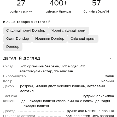
27
400
+
57
років на ринку
світових брендів
бутиків в Україні
Більше товарів з категорій
Спідниці прямі Dondup
Чорні спідниці прямі
Одяг Dondup
Новинки Dondup
Спідниці прямі
Dondup
ДЕТАЛІ Й ДОГЛЯД
Склад
57% органічна бавовна, 37% модал, 4%
еластомультиестер, 2% еластан
Виробництво
Італія
Колір
чорний
Декор
розрізи, імітація двох бокових кишень, металевий
логотип
Застібка
ґудзик, блискавка
Кишені
дві накладні кишені клапанами на кнопках, дві задні
накладні кишені
Догляд
ручне або машинне прання
Підкладка деталей
65% поліестер, 35% бавовна