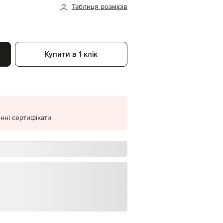
Таблиця розмірів
EUR
Denmark
€
EUR
Estonia
Купити в 1 клік
€
EUR
Finland
€
EUR
France
€
нні сертифікати
EUR
Germany
€
EUR
Greece
€
EUR
Hungary
€
EUR