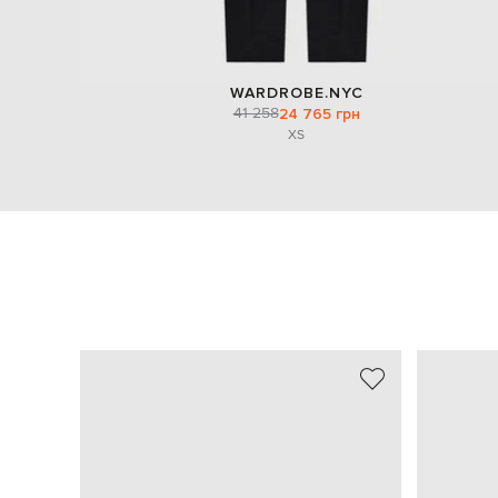
WARDROBE.NYC
41 258
24 765 грн
XS