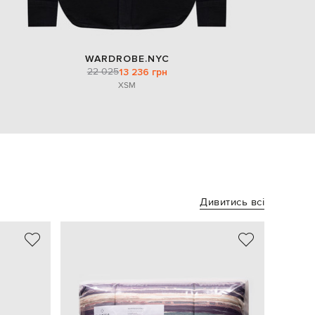
WARDROBE.NYC
22 025
13 236 грн
XS
M
Дивитись всі
- 49%