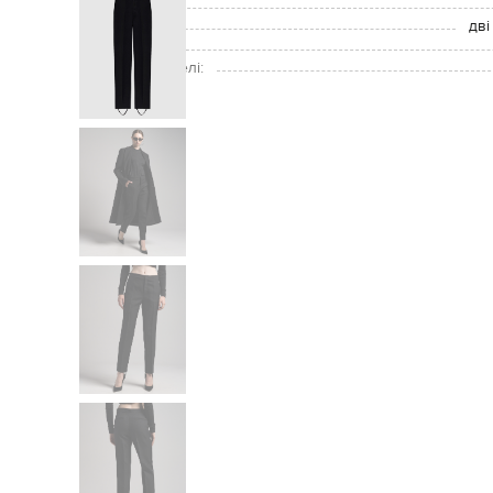
Застібка:
Кишені:
дві
Догляд:
Розмір на моделі: