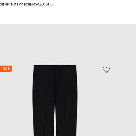
овни з лампасами
W2015PC
EUR
Slovakia
€
EUR
Slovenia
€
EUR
Spain
€
EUR
Sweden
€
- 39%
NEW
UAH
Ukraine
₴
EUR
Other
€