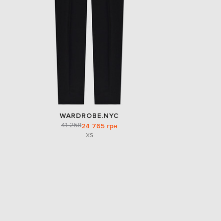
WARDROBE.NYC
41 258
24 765 грн
XS