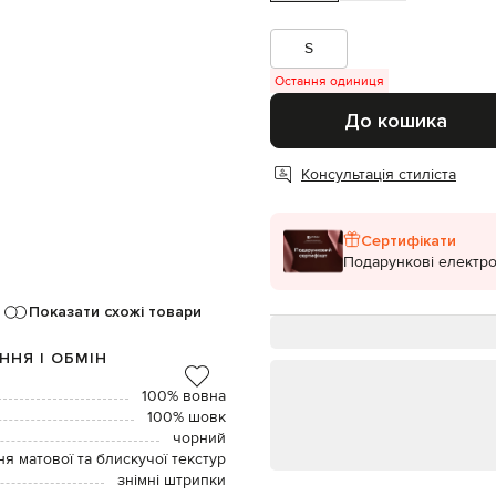
S
Остання одиниця
До кошика
Консультація стиліста
Сертифікати
Подарункові електро
Показати схожі товари
ННЯ І ОБМІН
100% вовна
100% шовк
чорний
ня матової та блискучої текстур
знімні штрипки