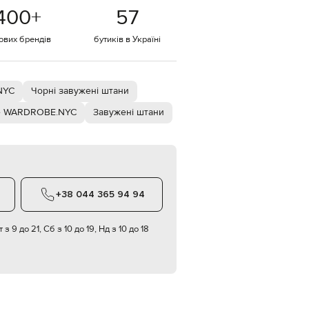
Italy
400
+
57
€
EUR
тових брендів
бутиків в Україні
Latvia
€
EUR
Lithuania
NYC
Чорні завужені штани
€
e WARDROBE.NYC
Завужені штани
EUR
Luxembourg
€
EUR
Netherlands
€
+38 044 365 94 94
PLN
Poland
zł
 з 9 до 21, Сб з 10 до 19, Нд з 10 до 18
EUR
Portugal
€
EUR
Romania
€