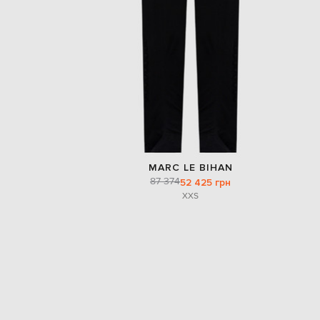
MARC LE BIHAN
87 374
52 425 грн
XXS