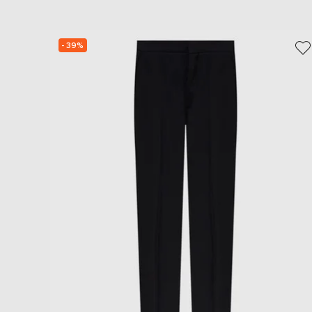
- 39%