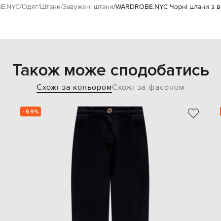
E.NYC
Одяг
Штани
Завужені штани
WARDROBE.NYC Чорні штани з в
Також може сподобатись
Схожі за кольором
Схожі за фасоном
- 69%