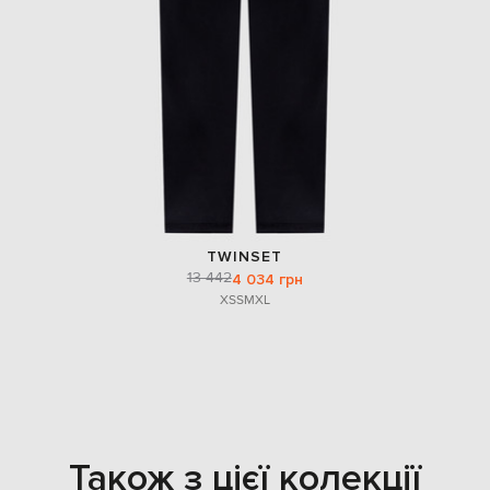
TWINSET
13 442
4 034 грн
XS
S
M
XL
Також з цієї колекції