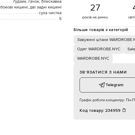
ґудзик, гачок, блискавка
27
 бокові кишені, дві задні кишені
суха чистка
років на ринку
сві
S
Більше товарів з категорій
Завужені штани WARDROBE.
Одяг WARDROBE.NYC
Sal
WARDROBE.NYC
ЗВʼЯЗАТИСЯ З НАМИ
Telegram
Графік роботи колцентру:
Пн-Пт
Код товару:
234959