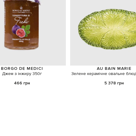
BORGO DE MEDICI
AU BAIN MARIE
Джем з інжиру 350г
Зелене керамічне овальне блю
466 грн
5 378 грн