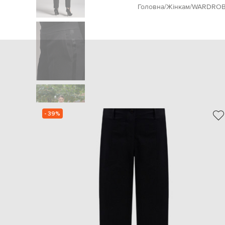
Головна
Жінкам
WARDROB
- 39%