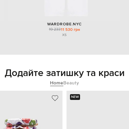
WARDROBE.NYC
19 233
11 530 грн
XS
Додайте затишку та краси
Home
Beauty
NEW