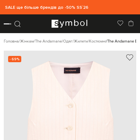
SALE ще більше брендів до -50% SS`26
Головна
Жінкам
The Andamane
Одяг
Жилети
Костюмні
The Andamane Бе
- 69%