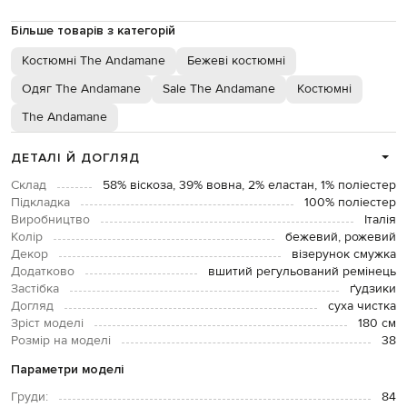
Більше товарів з категорій
Костюмні The Andamane
Бежеві костюмні
Одяг The Andamane
Sale The Andamane
Костюмні
The Andamane
ДЕТАЛІ Й ДОГЛЯД
Склад
58% віскоза, 39% вовна, 2% еластан, 1% поліестер
Підкладка
100% поліестер
Виробництво
Італія
Колір
бежевий, рожевий
Декор
візерунок смужка
Додатково
вшитий регульований ремінець
Застібка
ґудзики
Догляд
суха чистка
Зріст моделі
180 см
Розмір на моделі
38
Параметри моделі
Груди:
84