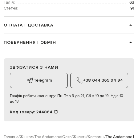
Талія:
63
Стегна:
91
ОПЛАТА І ДОСТАВКА
ПОВЕРНЕННЯ І ОБМІН
ЗВʼЯЗАТИСЯ З НАМИ
Telegram
+38 044 365 94 94
Графік роботи колцентру:
Пн-Пт з 9 до 21, Сб з 10 до 19, Нд з 10
до 18
Код товару:
244864
Головна
Жінкам
The Andamane
Одяг
Жилети
Костюмні
The Andamane Бе