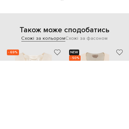
Також може сподобатись
Схожі за кольором
Схожі за фасоном
- 69%
NEW
- 50%
PESERICO
TWINSET
28 074
18 612
8 428 грн
9 306 грн