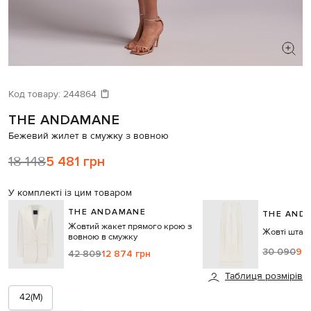
ШУКАЄТЕ НОВИЙ ОБРАЗ?
Давайте підберемо щось ще
Код товару:
244864
THE ANDAMANE
Схожі товари
Бежевий жилет в смужку з вовною
18 148
5 481 грн
У комплекті із цим товаром
THE ANDAMANE
THE AND
Жовтий жакет прямого крою з
Жовті штан
вовною в смужку
30 090
9 0
42 809
12 874 грн
Таблиця розмірів
42(M)