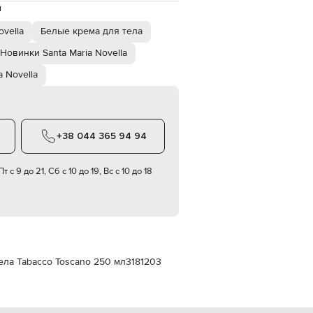
Italy
й
€
ovella
Белые крема для тела
EUR
Latvia
Новинки Santa Maria Novella
€
a Novella
EUR
Lithuania
€
EUR
Luxembourg
+38 044 365 94 94
€
EUR
Netherlands
т с 9 до 21, Сб с 10 до 19, Вс с 10 до 18
€
PLN
Poland
zł
EUR
Portugal
€
тела Tabacco Toscano 250 мл
3181203
EUR
Romania
€