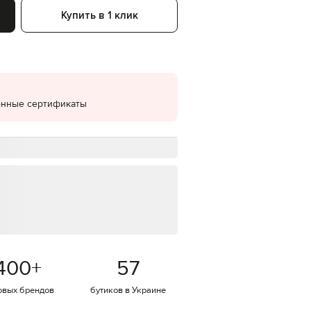
Купить в 1 клик
EUR
Denmark
€
EUR
Estonia
€
онные сертификаты
EUR
Finland
€
EUR
France
€
EUR
Germany
€
EUR
Greece
€
400
+
57
EUR
Hungary
€
овых брендов
бутиков в Украине
EUR