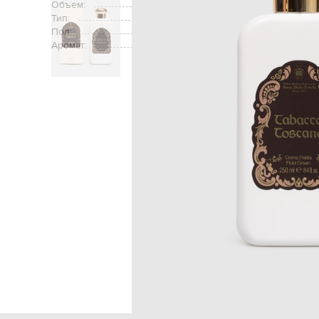
Объем:
Тип:
Пол:
Аромат:
древесный (бергамот, жасмин, та
Главная
Beauty
Santa Maria Novella