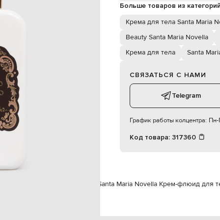
250 мл
Больше товаров из категори
крем-флюид
унисекс
Крема для тела Santa Maria N
бачные листья, ваниль, мускус)
Beauty Santa Maria Novella
Крема для тела
Santa Mari
СВЯЗАТЬСЯ С НАМИ
Telegram
График работы колцентра:
Пн-П
Код товара:
317360
Уход за телом
Крема для тела
Santa Maria Novella Крем-флюид для 