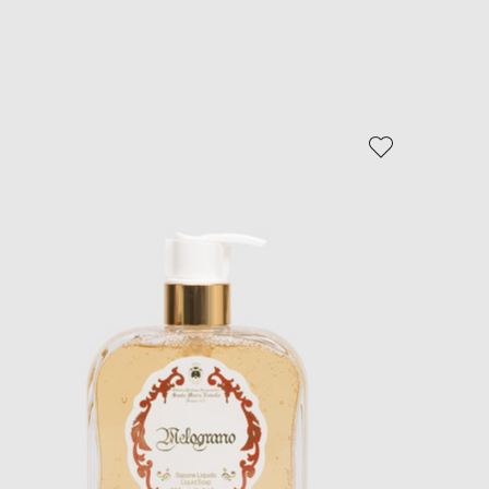
EUR
Slovakia
€
EUR
Slovenia
€
EUR
Spain
€
EUR
Sweden
€
UAH
Ukraine
₴
EUR
Other
€