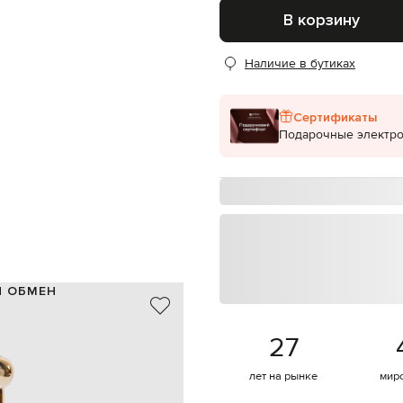
В корзину
Наличие в бутиках
Сертификаты
Подарочные электр
И ОБМЕН
вок, придает вашей коже
27
чером на чистую и сухую кожу
лет на рынке
мир
Италия