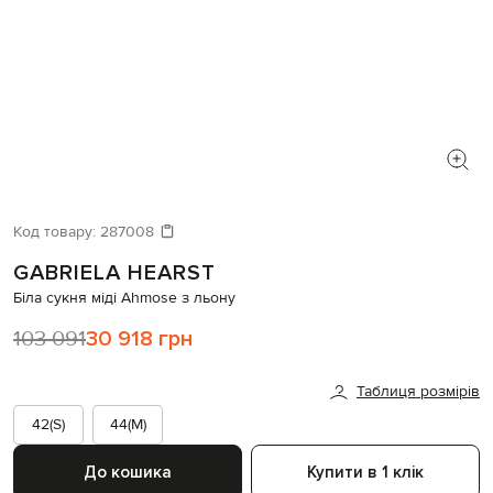
Код товару:
287008
GABRIELA HEARST
Біла сукня міді Ahmose з льону
103 091
30 918 грн
Таблиця розмірів
42(S)
44(M)
До кошика
Купити в 1 клік