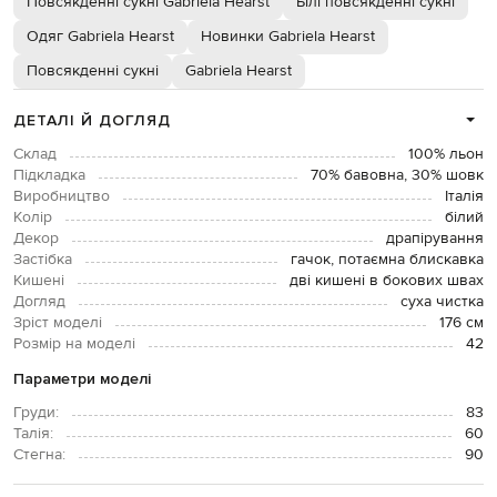
Повсякденні сукні Gabriela Hearst
Білі повсякденні сукні
Одяг Gabriela Hearst
Новинки Gabriela Hearst
Повсякденні сукні
Gabriela Hearst
ДЕТАЛІ Й ДОГЛЯД
Склад
100% льон
Підкладка
70% бавовна, 30% шовк
Виробництво
Італія
Колір
білий
Декор
драпірування
Застібка
гачок, потаємна блискавка
Кишені
дві кишені в бокових швах
Догляд
суха чистка
Зріст моделі
176 см
Розмір на моделі
42
Параметри моделі
Груди:
83
Талія:
60
Стегна:
90