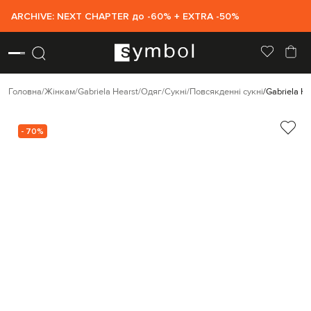
ARCHIVE: NEXT CHAPTER до -60% + EXTRA -50%
Головна
Жінкам
Gabriela Hearst
Одяг
Сукні
Повсякденні сукні
Gabriela H
- 70%