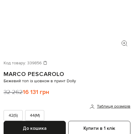
Код товару:
339856
MARCO PESCAROLO
Бежевий топ із шовком в принт Dolly
32 262
16 131 грн
Таблиця розмірів
42(S)
44(M)
До кошика
Купити в 1 клік