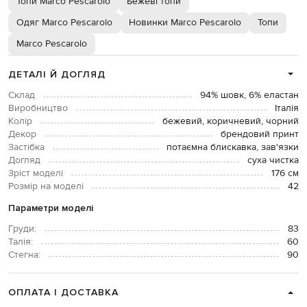
Топи Marco Pescarolo
Бежеві топи
Одяг Marco Pescarolo
Новинки Marco Pescarolo
Топи
Marco Pescarolo
ДЕТАЛІ Й ДОГЛЯД
Склад
94% шовк, 6% еластан
Виробництво
Італія
Колір
бежевий, коричневий, чорний
Декор
брендовий принт
Застібка
потаємна блискавка, зав'язки
Догляд
суха чистка
Зріст моделі
176 см
Розмір на моделі
42
Параметри моделі
Груди:
83
Талія:
60
Стегна:
90
ОПЛАТА І ДОСТАВКА