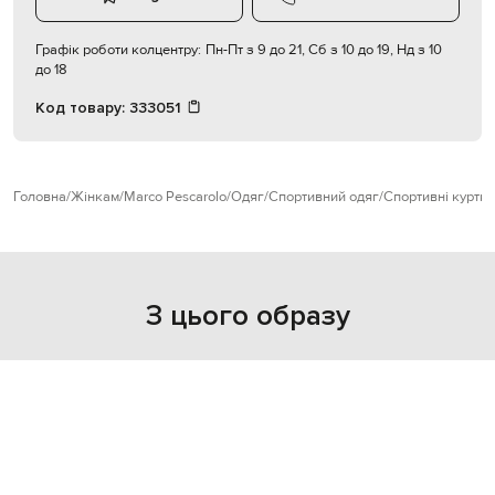
Графік роботи колцентру:
Пн-Пт з 9 до 21, Сб з 10 до 19, Нд з 10
до 18
Код товару:
333051
Головна
Жінкам
Marco Pescarolo
Одяг
Спортивний одяг
Спортивні куртки
З цього образу
NEW
- 49%