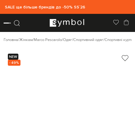
SALE ще більше брендів до -50% SS`26
Головна
Жінкам
Marco Pescarolo
Одяг
Спортивний одяг
Спортивні куртки
NEW
- 49%