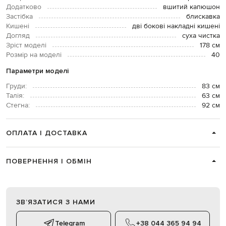
Додатково
вшитий капюшон
Застібка
блискавка
Кишені
дві бокові накладні кишені
Догляд
суха чистка
Зріст моделі
178 см
Розмір на моделі
40
Параметри моделі
Груди:
83 см
Талія:
63 см
Стегна:
92 см
ОПЛАТА І ДОСТАВКА
ПОВЕРНЕННЯ І ОБМІН
ЗВʼЯЗАТИСЯ З НАМИ
Telegram
+38 044 365 94 94