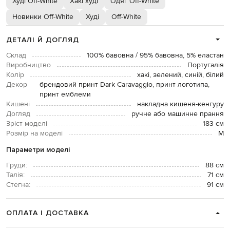
Худі Off-White
Хакі худі
Одяг Off-White
Новинки Off-White
Худі
Off-White
ДЕТАЛІ Й ДОГЛЯД
Склад
100% бавовна / 95% бавовна, 5% еластан
Виробництво
Португалія
Колір
хакі, зелений, синій, білий
Декор
брендовий принт Dark Caravaggio, принт логотипа,
принт емблеми
Кишені
накладна кишеня-кенгуру
Догляд
ручне або машинне прання
Зріст моделі
183 см
Розмір на моделі
M
Параметри моделі
Груди:
88 см
Талія:
71 см
Стегна:
91 см
ОПЛАТА І ДОСТАВКА