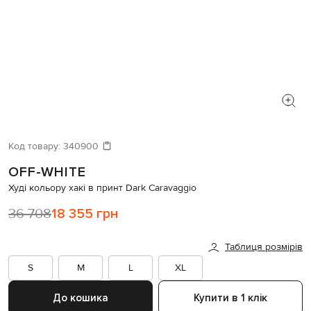
Код товару:
340900
OFF-WHITE
Худі кольору хакі в принт Dark Caravaggio
36 708
18 355 грн
Таблиця розмірів
S
M
L
XL
До кошика
Купити в 1 клік