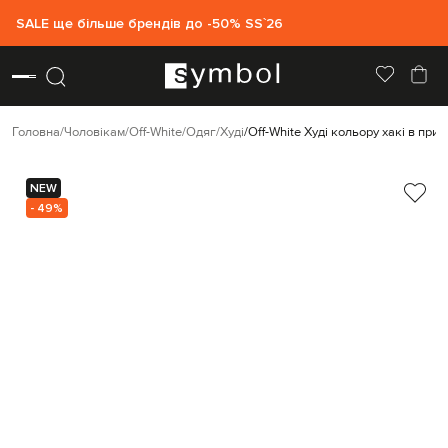
SALE ще більше брендів до -50% SS`26
Головна
Чоловікам
Off-White
Одяг
Худі
Off-White Худі кольору хакі в прин
NEW
- 49%