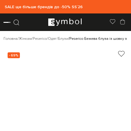
SALE ще більше брендів до -50% SS`26
Головна
Жінкам
Peserico
Одяг
Блузи
Peserico Бежева блуза із шовку з 
- 69%