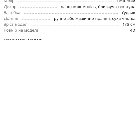
Колір
бежевий
Декор
ланцюжок моніль, блискуча текстура
Застібка
ґудзик
Догляд
ручне або машинне прання, суха чистка
Зріст моделі
176 см
Розмір на моделі
40
Параметри моделі
Груди:
83
Талія:
60
Стегна:
90
ОПЛАТА І ДОСТАВКА
ПОВЕРНЕННЯ І ОБМІН
ЗВʼЯЗАТИСЯ З НАМИ
Telegram
+38 044 365 94 94