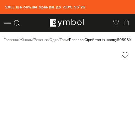
SALE ще більше брендів до -50% SS`26
Головна
Жінкам
Peserico
Одяг
Топи
Peserico Сірий топ із шовку
S0898102