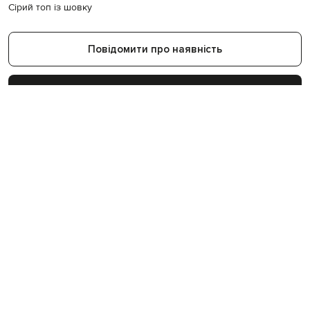
Сірий топ із шовку
Повідомити про наявність
Показати схожі товари
27
400
+
57
років на ринку
світових брендів
бутиків в Україні
Більше товарів з категорій
Топи Peserico
Сірі топи
Одяг Peserico
Новинки Peserico
Топи
Peserico
ДЕТАЛІ Й ДОГЛЯД
Склад
97% шовк, 3% спандекс