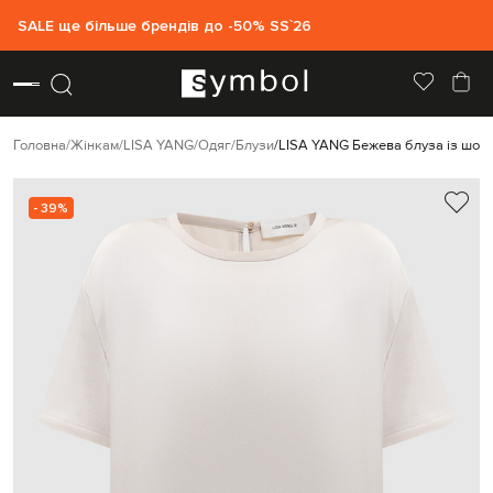
SALE ще більше брендів до -50% SS`26
Головна
Жінкам
LISA YANG
Одяг
Блузи
LISA YANG Бежева блуза із шов
- 39%