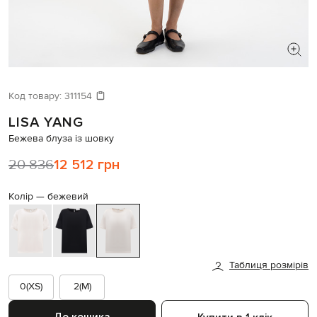
ШУКАЄТЕ НОВИЙ ОБРАЗ?
Давайте підберемо щось ще
Код товару:
311154
LISA YANG
Схожі товари
Бежева блуза із шовку
20 836
12 512 грн
Колір —
бежевий
Таблиця розмірів
0(XS)
2(M)