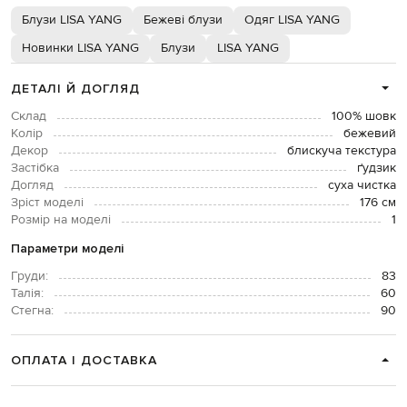
Блузи LISA YANG
Бежеві блузи
Одяг LISA YANG
Новинки LISA YANG
Блузи
LISA YANG
ДЕТАЛІ Й ДОГЛЯД
Склад
100% шовк
Колір
бежевий
Декор
блискуча текстура
Застібка
ґудзик
Догляд
суха чистка
Зріст моделі
176 см
Розмір на моделі
1
Параметри моделі
Груди:
83
Талія:
60
Стегна:
90
ОПЛАТА І ДОСТАВКА