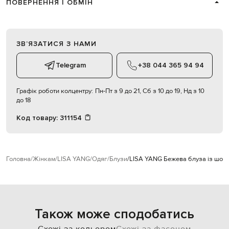
ПОВЕРНЕННЯ І ОБМІН
ЗВʼЯЗАТИСЯ З НАМИ
Telegram
+38 044 365 94 94
Графік роботи колцентру:
Пн-Пт з 9 до 21, Сб з 10 до 19, Нд з 10
до 18
Код товару:
311154
Головна
Жінкам
LISA YANG
Одяг
Блузи
LISA YANG Бежева блуза із шов
Також може сподобатись
Схожі за кольором
Схожі за фасоном