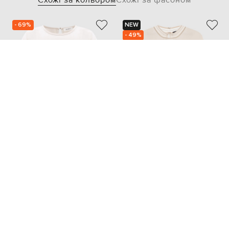
- 69%
NEW
- 49%
LISA YANG
FABIANA FILIPPI
20 164
28 074
6 050 грн
14 063 грн
XS
S
M
L
XL
XXL